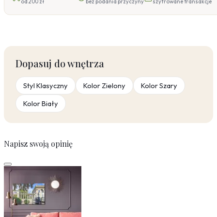
od 200 zł
bez podania przyczyny
szyfrowane transakcje
Dopasuj do wnętrza
Styl Klasyczny
Kolor Zielony
Kolor Szary
Kolor Biały
Napisz swoją opinię