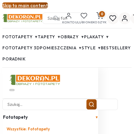
Skip to main content
0
KONTO
ULUBIONE
KOSZYK
▾
▾
▾
▾
FOTOTAPETY
TAPETY
OBRAZY
PLAKATY
▾
▾
FOTOTAPETY 3D
POMIESZCZENIA
STYLE
BESTSELLERY
PORADNIK
Fototapety
▾
Wszystkie: Fototapety