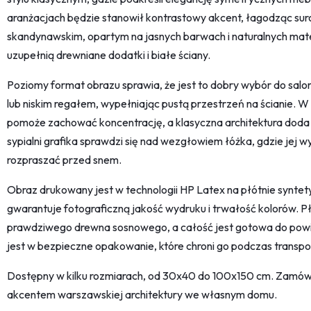
aranżacjach będzie stanowił kontrastowy akcent, łagodząc suro
skandynawskim, opartym na jasnych barwach i naturalnych materiał
uzupełnią drewniane dodatki i białe ściany.
Poziomy format obrazu sprawia, że jest to dobry wybór do sal
lub niskim regałem, wypełniając pustą przestrzeń na ścianie. 
pomoże zachować koncentrację, a klasyczna architektura doda
sypialni grafika sprawdzi się nad wezgłowiem łóżka, gdzie jej 
rozpraszać przed snem.
Obraz drukowany jest w technologii HP Latex na płótnie synte
gwarantuje fotograficzną jakość wydruku i trwałość kolorów. Pł
prawdziwego drewna sosnowego, a całość jest gotowa do powi
jest w bezpieczne opakowanie, które chroni go podczas transpo
Dostępny w kilku rozmiarach, od 30x40 do 100x150 cm. Zamów z
akcentem warszawskiej architektury we własnym domu.