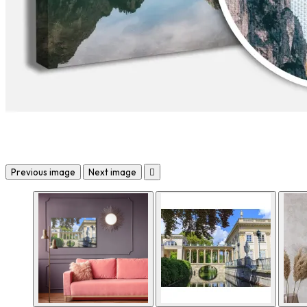
Previous image
Next image
