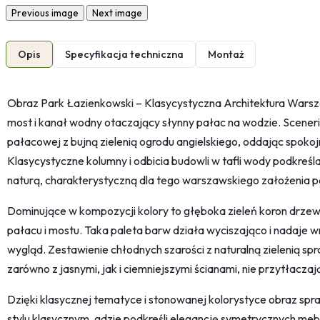
Previous image
Next image
Opis
Specyfikacja techniczna
Montaż
Obraz Park Łazienkowski – Klasycystyczna Architektura Wars
most i kanał wodny otaczający słynny pałac na wodzie. Sceneri
pałacowej z bujną zielenią ogrodu angielskiego, oddając spokojn
Klasycystyczne kolumny i odbicia budowli w tafli wody podkreśl
naturą, charakterystyczną dla tego warszawskiego założenia 
Dominujące w kompozycji kolory to głęboka zieleń koron drzew 
pałacu i mostu. Taka paleta barw działa wyciszająco i nadaje
wygląd. Zestawienie chłodnych szarości z naturalną zielenią sp
zarówno z jasnymi, jak i ciemniejszymi ścianami, nie przytłaczaj
Dzięki klasycznej tematyce i stonowanej kolorystyce obraz sp
stylu klasycznym, gdzie podkreśli elegancję symetrycznych mebl