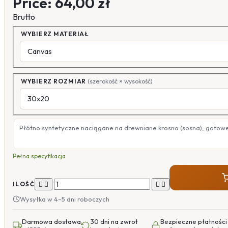
Price:
64,00 zł
Brutto
WYBIERZ MATERIAŁ
WYBIERZ ROZMIAR
(szerokość × wysokość)
Płótno syntetyczne naciągane na drewniane krosno (sosna), gotow
Pełna specyfikacja




ILOŚĆ
Wysyłka w 4–5 dni roboczych
Darmowa dostawa
30 dni na zwrot
Bezpieczne płatności