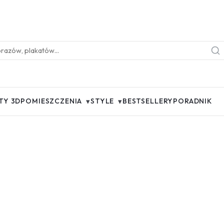
▾
▾
TY 3D
POMIESZCZENIA
STYLE
BESTSELLERY
PORADNIK