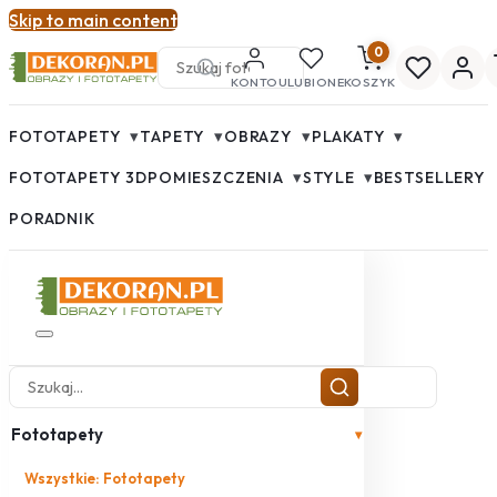
Skip to main content
0
KONTO
ULUBIONE
KOSZYK
▾
▾
▾
▾
FOTOTAPETY
TAPETY
OBRAZY
PLAKATY
▾
▾
FOTOTAPETY 3D
POMIESZCZENIA
STYLE
BESTSELLERY
PORADNIK
Fototapety
▾
Wszystkie: Fototapety