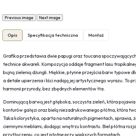
Previous image
Next image
Opis
Specyfikacja techniczna
Montaż
Grafika przedstawia dwie papugi oraz toucana spoczywającyc
technice akwareli. Kompozycja oddaje fragment lasu tropikalne
bujną zielenią dżungli. Miękkie, płynne przejścia barw typowe dl
a detale upierzenia i liści nadają jej artystycznego wyrazu. To p
harmonii przyrody, bez zbędnych elementów tła.
Dominującą barwą jest głęboka, soczysta zieleń, która pojawia s
konturów gałęzi oraz bielą niezadrukowanego płótna, która two
Taka kolorystyka, oparta na naturalnych pigmentach, sprawia, 
ciemnymi meblami, dodając wnętrzu kontrastu. Biel płótna rozj
przytłoczeniu, co jest istotne przy większych formatach.