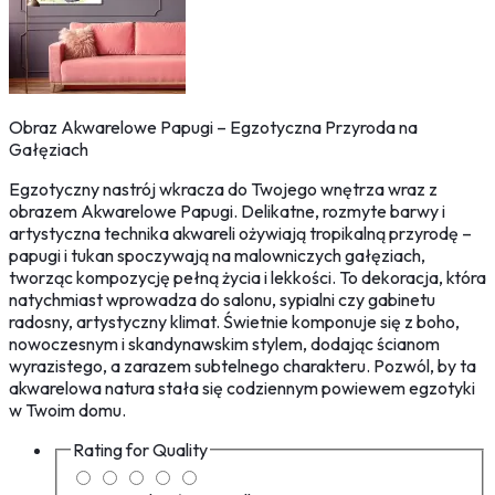
Obraz Akwarelowe Papugi – Egzotyczna Przyroda na
Gałęziach
Egzotyczny nastrój wkracza do Twojego wnętrza wraz z
obrazem Akwarelowe Papugi. Delikatne, rozmyte barwy i
artystyczna technika akwareli ożywiają tropikalną przyrodę –
papugi i tukan spoczywają na malowniczych gałęziach,
tworząc kompozycję pełną życia i lekkości. To dekoracja, która
natychmiast wprowadza do salonu, sypialni czy gabinetu
radosny, artystyczny klimat. Świetnie komponuje się z boho,
nowoczesnym i skandynawskim stylem, dodając ścianom
wyrazistego, a zarazem subtelnego charakteru. Pozwól, by ta
akwarelowa natura stała się codziennym powiewem egzotyki
w Twoim domu.
Rating for
Quality