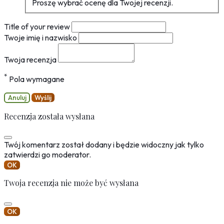
Proszę wybrać ocenę dla Twojej recenzji.
Title of your review
Twoje imię i nazwisko
Twoja recenzja
*
Pola wymagane
Anuluj
Wyślij
Recenzja została wysłana
Twój komentarz został dodany i będzie widoczny jak tylko
zatwierdzi go moderator.
OK
Twoja recenzja nie może być wysłana
OK