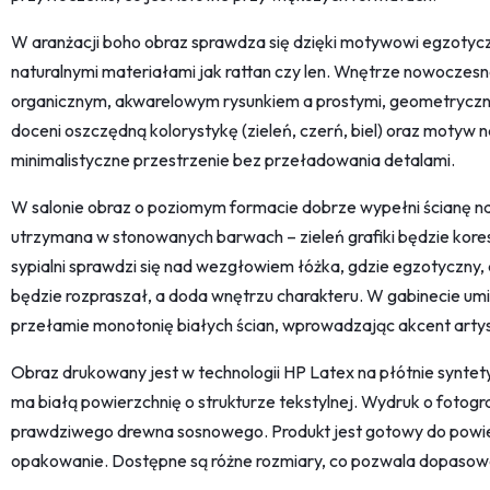
W aranżacji boho obraz sprawdza się dzięki motywowi egzotyczn
naturalnymi materiałami jak rattan czy len. Wnętrze nowoczesn
organicznym, akwarelowym rysunkiem a prostymi, geometryczny
doceni oszczędną kolorystykę (zieleń, czerń, biel) oraz motyw n
minimalistyczne przestrzenie bez przeładowania detalami.
W salonie obraz o poziomym formacie dobrze wypełni ścianę nad 
utrzymana w stonowanych barwach – zieleń grafiki będzie kor
sypialni sprawdzi się nad wezgłowiem łóżka, gdzie egzotyczny,
będzie rozpraszał, a doda wnętrzu charakteru. W gabinecie umi
przełamie monotonię białych ścian, wprowadzając akcent artys
Obraz drukowany jest w technologii HP Latex na płótnie synte
ma białą powierzchnię o strukturze tekstylnej. Wydruk o fotogra
prawdziwego drewna sosnowego. Produkt jest gotowy do powi
opakowanie. Dostępne są różne rozmiary, co pozwala dopasować