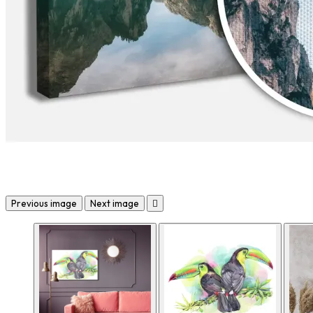
Previous image
Next image
