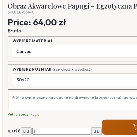
Obraz Akwarelowe Papugi – Egzotyczna P
SKU: LB-839-C
Price:
64,00 zł
Brutto
WYBIERZ MATERIAŁ
WYBIERZ ROZMIAR
(szerokość × wysokość)
Płótno syntetyczne naciągane na drewniane krosno (sosna), gotow
Pełna specyfikacja




ILOŚĆ