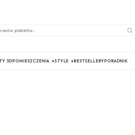
▾
▾
TY 3D
POMIESZCZENIA
STYLE
BESTSELLERY
PORADNIK