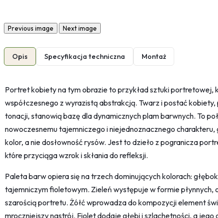
Previous image
Next image
Opis
Specyfikacja techniczna
Montaż
Portret kobiety na tym obrazie to przykład sztuki portretowej,
współczesnego z wyrazistą abstrakcją. Twarz i postać kobiety,
tonacji, stanowią bazę dla dynamicznych plam barwnych. To po
nowoczesnemu tajemniczego i niejednoznacznego charakteru, 
kolor, a nie dosłowność rysów. Jest to dzieło z pogranicza portr
które przyciąga wzrok i skłania do refleksji.
Paleta barw opiera się na trzech dominujących kolorach: głębok
tajemniczym fioletowym. Zieleń występuje w formie płynnych, o
szarością portretu. Żółć wprowadza do kompozycji element świa
mroczniejszy nastrój. Fiolet dodaje głębi i szlachetności, a je