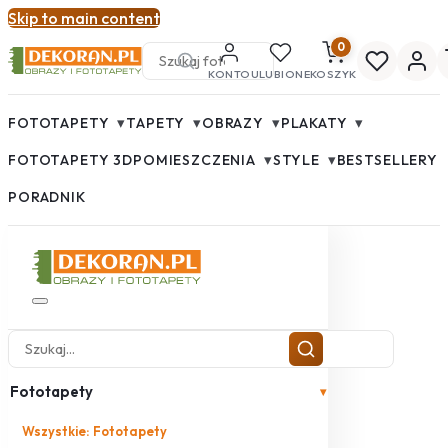
Skip to main content
0
KONTO
ULUBIONE
KOSZYK
▾
▾
▾
▾
FOTOTAPETY
TAPETY
OBRAZY
PLAKATY
▾
▾
FOTOTAPETY 3D
POMIESZCZENIA
STYLE
BESTSELLERY
PORADNIK
Fototapety
▾
Wszystkie: Fototapety