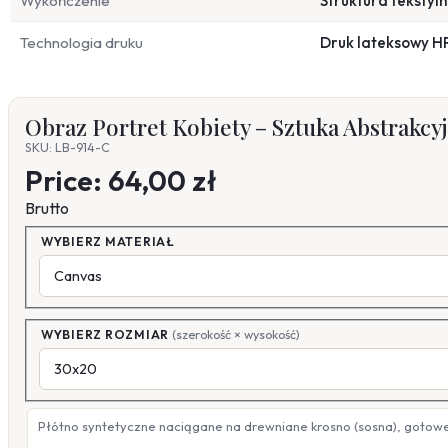
Wykończenie
Struktura tekstyl
Technologia druku
Druk lateksowy H
Obraz Portret Kobiety – Sztuka Abstrakc
SKU: LB-914-C
Price:
64,00 zł
Brutto
WYBIERZ MATERIAŁ
WYBIERZ ROZMIAR
(szerokość × wysokość)
Płótno syntetyczne naciągane na drewniane krosno (sosna), gotow