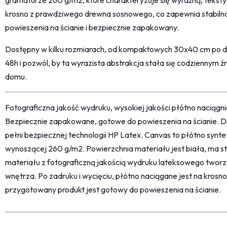
gramaturze 260 g/m2, które charakteryzuje się wyraźną, tekstyl
krosno z prawdziwego drewna sosnowego, co zapewnia stabilnoś
powieszenia na ścianie i bezpiecznie zapakowany.
Dostępny w kilku rozmiarach, od kompaktowych 30x40 cm po 
48h i pozwól, by ta wyrazista abstrakcja stała się codziennym ź
domu.
Fotograficzna jakość wydruku, wysokiej jakości płótno naciąg
Bezpiecznie zapakowane, gotowe do powieszenia na ścianie. D
pełni bezpiecznej technologii HP Latex. Canvas to płótno synt
wynoszącej 260 g/m2. Powierzchnia materiału jest biała, ma str
materiału z fotograficzną jakością wydruku lateksowego twor
wnętrza. Po zadruku i wycięciu, płótno naciągane jest na kro
przygotowany produkt jest gotowy do powieszenia na ścianie.