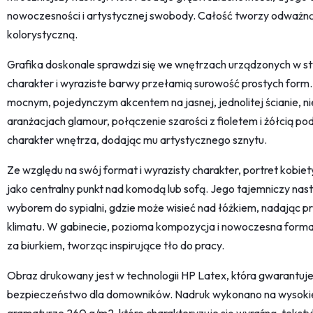
nowoczesności i artystycznej swobody. Całość tworzy odważ
kolorystyczną.
Grafika doskonale sprawdzi się we wnętrzach urządzonych w st
charakter i wyraziste barwy przełamią surowość prostych form. 
mocnym, pojedynczym akcentem na jasnej, jednolitej ścianie, n
aranżacjach glamour, połączenie szarości z fioletem i żółcią pod
charakter wnętrza, dodając mu artystycznego sznytu.
Ze względu na swój format i wyrazisty charakter, portret kobiety
jako centralny punkt nad komodą lub sofą. Jego tajemniczy nast
wyborem do sypialni, gdzie może wisieć nad łóżkiem, nadając pr
klimatu. W gabinecie, pozioma kompozycja i nowoczesna form
za biurkiem, tworząc inspirujące tło do pracy.
Obraz drukowany jest w technologii HP Latex, która gwarantuje
bezpieczeństwo dla domowników. Nadruk wykonano na wysokiej