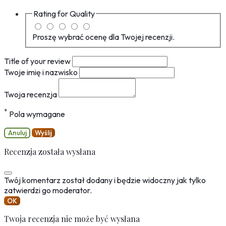
Rating for
Quality
Proszę wybrać ocenę dla Twojej recenzji.
Title of your review
Twoje imię i nazwisko
Twoja recenzja
*
Pola wymagane
Anuluj
Wyślij
Recenzja została wysłana
Twój komentarz został dodany i będzie widoczny jak tylko
zatwierdzi go moderator.
OK
Twoja recenzja nie może być wysłana