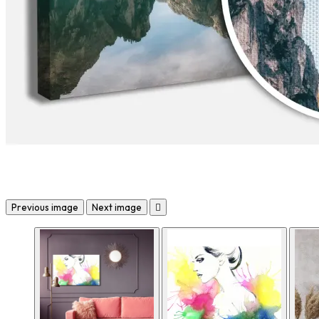
Previous image
Next image
