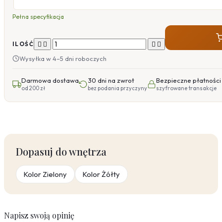
Pełna specyfikacja




ILOŚĆ
Wysyłka w 4–5 dni roboczych
Darmowa dostawa
30 dni na zwrot
Bezpieczne płatności
od 200 zł
bez podania przyczyny
szyfrowane transakcje
Dopasuj do wnętrza
Kolor Zielony
Kolor Żółty
Napisz swoją opinię