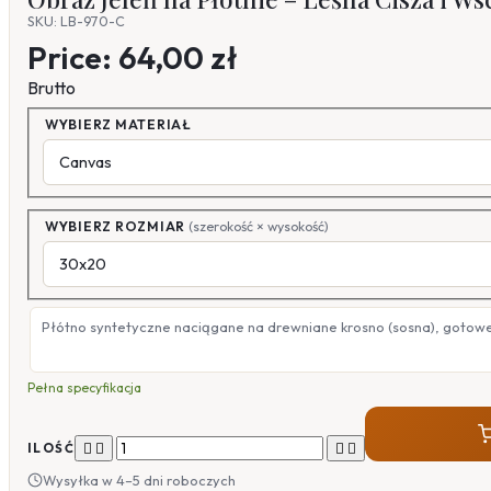
SKU: LB-970-C
Price:
64,00 zł
Brutto
WYBIERZ MATERIAŁ
WYBIERZ ROZMIAR
(szerokość × wysokość)
Płótno syntetyczne naciągane na drewniane krosno (sosna), gotow
Pełna specyfikacja




ILOŚĆ
Wysyłka w 4–5 dni roboczych