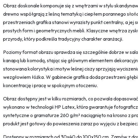
Obraz doskonale komponuje się z wnętrzami w stylu skandynaws
drewno współgrają z leśną tematyką i ciepłem porannego słoń
przestrzeniach grafika stanowi wyrazisty punkt centralny, a jej
prostych form i geometrycznych mebli. Klasyczne wnętrza zysku
przyrody, który podkreśla tradycyjny charakter aranżacji.
Poziomy format obrazu sprawdza się szczególnie dobrze w salo
kanapą lub komodą, stając się głównym elementem dekoracyjny
stonowana kolorystyka i motyw leśnej ciszy sprzyjają wyciszeni
wezgłowiem łóżka. W gabinecie grafika doda przestrzeni głębi 
koncentrację i pracę w spokojnym otoczeniu.
Obraz dostępny jest w kilku rozmiarach, co pozwala dopasować
wykonano w technologii HP Latex, która gwarantuje fotograficz
syntetyczne o gramaturze 260 g/m² naciągnięto na krosno z 
produkt jest gotowy do powieszenia zaraz po wyjęciu z bezpi
Dostępny w rozmiarach od 30x40 do 100x150 cm. Zamów z dost