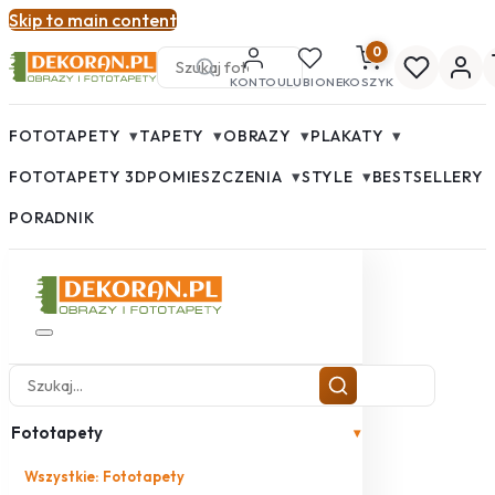
Skip to main content
0
KONTO
ULUBIONE
KOSZYK
▾
▾
▾
▾
FOTOTAPETY
TAPETY
OBRAZY
PLAKATY
▾
▾
FOTOTAPETY 3D
POMIESZCZENIA
STYLE
BESTSELLERY
PORADNIK
Fototapety
▾
Wszystkie: Fototapety