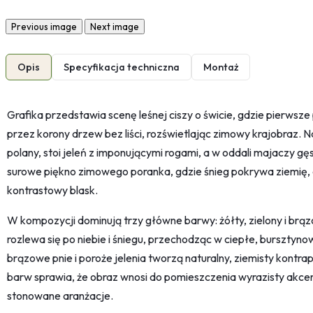
Previous image
Next image
Opis
Specyfikacja techniczna
Montaż
Grafika przedstawia scenę leśnej ciszy o świcie, gdzie pierwsze
przez korony drzew bez liści, rozświetlając zimowy krajobraz. N
polany, stoi jeleń z imponującymi rogami, a w oddali majaczy gęs
surowe piękno zimowego poranka, gdzie śnieg pokrywa ziemię, a
kontrastowy blask.
W kompozycji dominują trzy główne barwy: żółty, zielony i br
rozlewa się po niebie i śniegu, przechodząc w ciepłe, bursztyno
brązowe pnie i poroże jelenia tworzą naturalny, ziemisty kontrap
barw sprawia, że obraz wnosi do pomieszczenia wyrazisty akce
stonowane aranżacje.