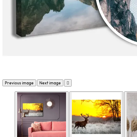
Previous image
Next image
