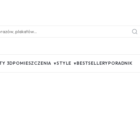
▾
▾
TY 3D
POMIESZCZENIA
STYLE
BESTSELLERY
PORADNIK