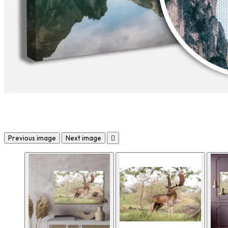
Previous image
Next image
