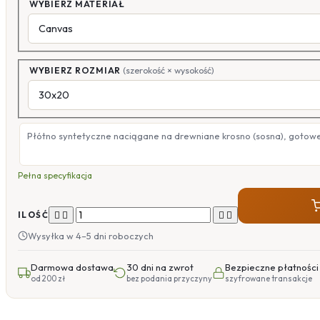
WYBIERZ MATERIAŁ
WYBIERZ ROZMIAR
(szerokość × wysokość)
Płótno syntetyczne naciągane na drewniane krosno (sosna), gotow
Pełna specyfikacja




ILOŚĆ
Wysyłka w 4–5 dni roboczych
Darmowa dostawa
30 dni na zwrot
Bezpieczne płatności
od 200 zł
bez podania przyczyny
szyfrowane transakcje