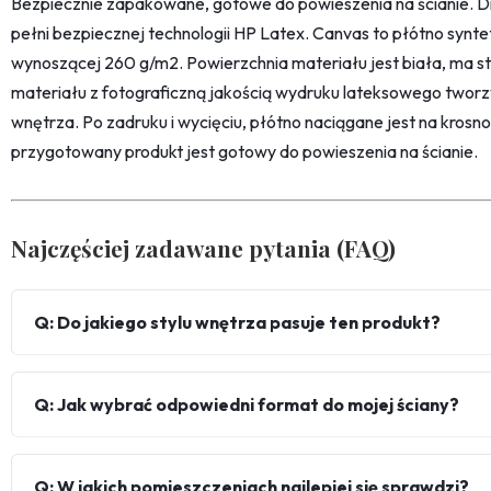
Bezpiecznie zapakowane, gotowe do powieszenia na ścianie. D
pełni bezpiecznej technologii HP Latex. Canvas to płótno synt
wynoszącej 260 g/m2. Powierzchnia materiału jest biała, ma str
materiału z fotograficzną jakością wydruku lateksowego twor
wnętrza. Po zadruku i wycięciu, płótno naciągane jest na kro
przygotowany produkt jest gotowy do powieszenia na ścianie.
Najczęściej zadawane pytania (FAQ)
Q: Do jakiego stylu wnętrza pasuje ten produkt?
Q: Jak wybrać odpowiedni format do mojej ściany?
Q: W jakich pomieszczeniach najlepiej się sprawdzi?