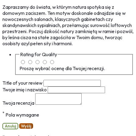
Zapraszamy do świata, w którym natura spotyka się z
domowym zaciszem. Ten motyw doskonale odnajdzie się w
nowoczesnych salonach, klasycznych gabinetach czy
skandynawskich sypialniach, przełamując surowość loftowych
przestrzeni. Poczuj dzikość natury zamkniętą w ramie i pozwól,
by leśna cisza na stałe zagościła w Twoim domu, tworząc
osobisty azyl pełen siły i harmonii.
Rating for
Quality
Proszę wybrać ocenę dla Twojej recenzji.
Title of your review
Twoje imię i nazwisko
Twoja recenzja
*
Pola wymagane
Anuluj
Wyślij