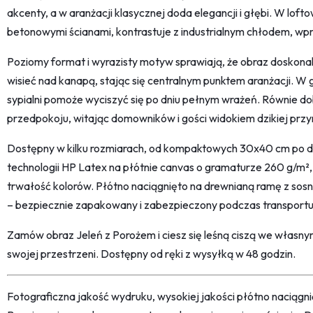
akcenty, a w aranżacji klasycznej doda elegancji i głębi. W lof
betonowymi ścianami, kontrastuje z industrialnym chłodem, wp
Poziomy format i wyrazisty motyw sprawiają, że obraz doskonal
wisieć nad kanapą, stając się centralnym punktem aranżacji. W g
sypialni pomoże wyciszyć się po dniu pełnym wrażeń. Równie do
przedpokoju, witając domowników i gości widokiem dzikiej przy
Dostępny w kilku rozmiarach, od kompaktowych 30x40 cm po 
technologii HP Latex na płótnie canvas o gramaturze 260 g/m², 
trwałość kolorów. Płótno naciągnięto na drewnianą ramę z sosn
– bezpiecznie zapakowany i zabezpieczony podczas transportu
Zamów obraz Jeleń z Porożem i ciesz się leśną ciszą we własny
swojej przestrzeni. Dostępny od ręki z wysyłką w 48 godzin.
Fotograficzna jakość wydruku, wysokiej jakości płótno naciąg