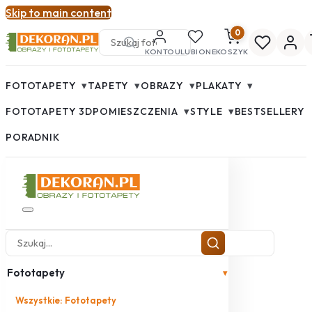
Skip to main content
0
KONTO
ULUBIONE
KOSZYK
▾
▾
▾
▾
FOTOTAPETY
TAPETY
OBRAZY
PLAKATY
▾
▾
FOTOTAPETY 3D
POMIESZCZENIA
STYLE
BESTSELLERY
PORADNIK
Fototapety
▾
Wszystkie: Fototapety