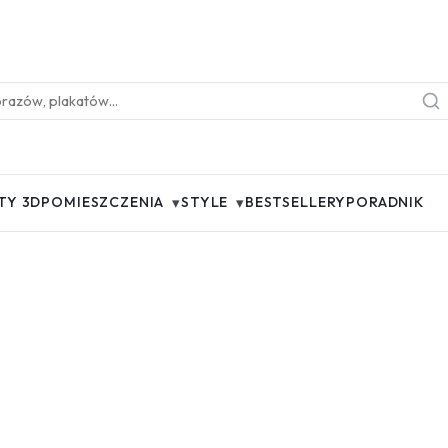
▾
▾
TY 3D
POMIESZCZENIA
STYLE
BESTSELLERY
PORADNIK