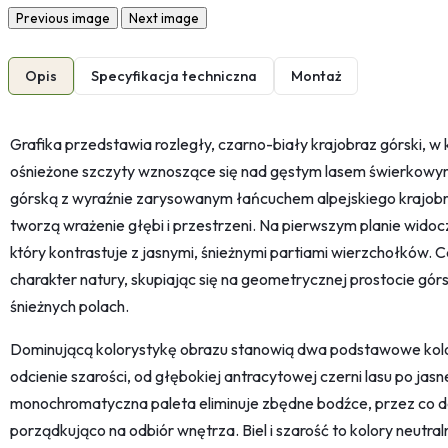
Previous image
Next image
Opis
Specyfikacja techniczna
Montaż
Grafika przedstawia rozległy, czarno-biały krajobraz górski, 
ośnieżone szczyty wznoszące się nad gęstym lasem świerkowy
górską z wyraźnie zarysowanym łańcuchem alpejskiego krajobr
tworzą wrażenie głębi i przestrzeni. Na pierwszym planie wido
który kontrastuje z jasnymi, śnieżnymi partiami wierzchołków.
charakter natury, skupiając się na geometrycznej prostocie górsk
śnieżnych polach.
Dominującą kolorystykę obrazu stanowią dwa podstawowe kolory
odcienie szarości, od głębokiej antracytowej czerni lasu po jasn
monochromatyczna paleta eliminuje zbędne bodźce, przez co de
porządkująco na odbiór wnętrza. Biel i szarość to kolory neutra