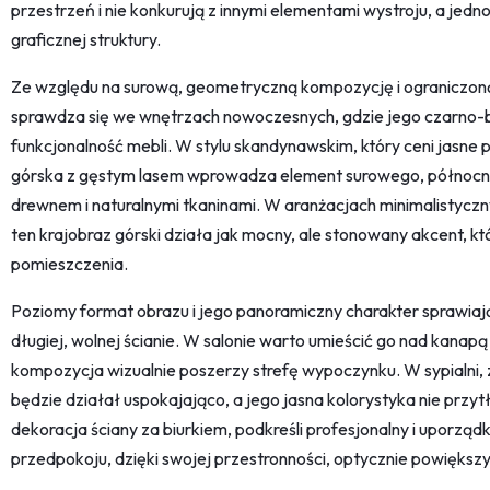
przestrzeń i nie konkurują z innymi elementami wystroju, a jedn
graficznej struktury.
Ze względu na surową, geometryczną kompozycję i ograniczon
sprawdza się we wnętrzach nowoczesnych, gdzie jego czarno-bi
funkcjonalność mebli. W stylu skandynawskim, który ceni jasne p
górska z gęstym lasem wprowadza element surowego, północneg
drewnem i naturalnymi tkaninami. W aranżacjach minimalistycz
ten krajobraz górski działa jak mocny, ale stonowany akcent, kt
pomieszczenia.
Poziomy format obrazu i jego panoramiczny charakter sprawiają, 
długiej, wolnej ścianie. W salonie warto umieścić go nad kanap
kompozycja wizualnie poszerzy strefę wypoczynku. W sypialni
będzie działał uspokajająco, a jego jasna kolorystyka nie przyt
dekoracja ściany za biurkiem, podkreśli profesjonalny i uporzą
przedpokoju, dzięki swojej przestronności, optycznie powiększ