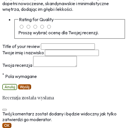
dopełni nowoczesne, skandynawskie i minimalistyczne
wnętrza, dodając im głębi i lekkości.
Rating for
Quality
Proszę wybrać ocenę dla Twojej recenzji.
Title of your review
Twoje imię i nazwisko
Twoja recenzja
*
Pola wymagane
Anuluj
Wyślij
Recenzja została wysłana
Twój komentarz został dodany i będzie widoczny jak tylko
zatwierdzi go moderator.
OK