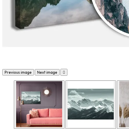
Previous image
Next image
