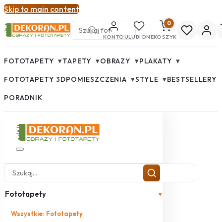
Skip to main content
0
KONTO
ULUBIONE
KOSZYK
▾
▾
▾
▾
FOTOTAPETY
TAPETY
OBRAZY
PLAKATY
▾
▾
FOTOTAPETY 3D
POMIESZCZENIA
STYLE
BESTSELLERY
PORADNIK
Fototapety
▾
Wszystkie: Fototapety