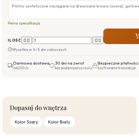
Płótno syntetyczne naciągane na drewniane krosno (sosna), gotow
Pełna specyfikacja




ILOŚĆ
Wysyłka w 4–5 dni roboczych
Darmowa dostawa
30 dni na zwrot
Bezpieczne płatności
od 200 zł
bez podania przyczyny
szyfrowane transakcje
Dopasuj do wnętrza
Kolor Szary
Kolor Biały