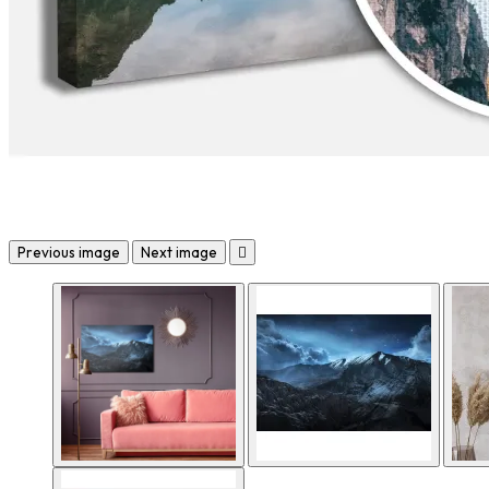
Previous image
Next image
