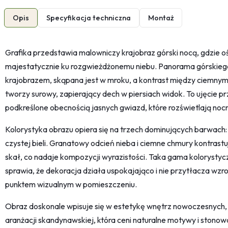
Opis
Specyfikacja techniczna
Montaż
Grafika przedstawia malowniczy krajobraz górski nocą, gdzie o
majestatycznie ku rozgwieżdżonemu niebu. Panorama górskiego
krajobrazem, skąpana jest w mroku, a kontrast między ciemnym
tworzy surowy, zapierający dech w piersiach widok. To ujęcie p
podkreślone obecnością jasnych gwiazd, które rozświetlają noc
Kolorystyka obrazu opiera się na trzech dominujących barwach:
czystej bieli. Granatowy odcień nieba i ciemne chmury kontrastuj
skał, co nadaje kompozycji wyrazistości. Taka gama kolorysty
sprawia, że dekoracja działa uspokajająco i nie przytłacza wzr
punktem wizualnym w pomieszczeniu.
Obraz doskonale wpisuje się w estetykę wnętrz nowoczesnych, 
aranżacji skandynawskiej, która ceni naturalne motywy i stonow