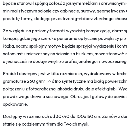
będzie stanowił spójną całość z jasnymi meblami i drewnianym
minimalistycznym salonie czy gabinecie, surowy, geometryczny
prostotę formy, dodając przestrzeni głębi bez zbędnego chaos
Ze względu na poziomy format i wyrazistą kompozycję, obraz spr
kanapą, gdzie jego szeroka panorama optycznie powiększy prz
łóżka, nocny, spokojny motyw będzie sprzyjał wyciszeniu i kon
natomiast, umieszczony na ścianie za biurkiem, może stanowić in
a jednocześnie dodaje wnętrzu profesjonalnego i nowoczesneg
Produkt dostępny jest w kilku rozmiarach, wydrukowany w techn
gramaturze 260 g/m². Płótno syntetyczne ma białą powierzchnię
połączeniu z fotograficzną jakością druku daje efekt głębi. Wyd
prawdziwego drewna sosnowego. Obraz jest gotowy do powie
opakowanie.
Dostępny w rozmiarach od 30x40 do 100x150 cm. Zamów z dost
stanie się codziennym tłem dla Twoich myśli.