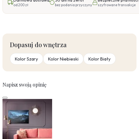
Darmowa dostawa
30 dni na zwrot
Bezpieczne płatności
od 200 zł
bez podania przyczyny
szyfrowane transakcje
Dopasuj do wnętrza
Kolor Szary
Kolor Niebieski
Kolor Biały
Napisz swoją opinię