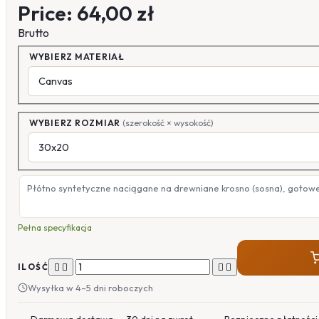
Price:
64,00 zł
Brutto
WYBIERZ MATERIAŁ
WYBIERZ ROZMIAR
(szerokość × wysokość)
Płótno syntetyczne naciągane na drewniane krosno (sosna), gotow
Pełna specyfikacja




ILOŚĆ
Wysyłka w 4–5 dni roboczych