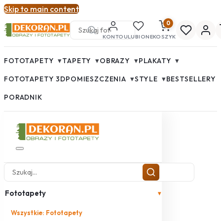
Skip to main content
0
KONTO
ULUBIONE
KOSZYK
▾
▾
▾
▾
FOTOTAPETY
TAPETY
OBRAZY
PLAKATY
▾
▾
FOTOTAPETY 3D
POMIESZCZENIA
STYLE
BESTSELLERY
PORADNIK
Fototapety
▾
Wszystkie: Fototapety