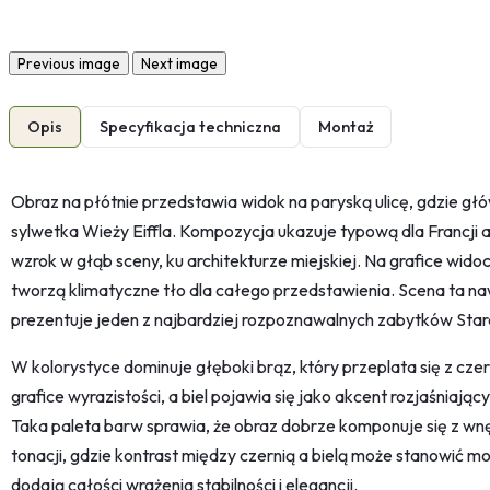
Previous image
Next image
Opis
Specyfikacja techniczna
Montaż
Obraz na płótnie przedstawia widok na paryską ulicę, gdzie g
sylwetka Wieży Eiffla. Kompozycja ukazuje typową dla Francji 
wzrok w głąb sceny, ku architekturze miejskiej. Na grafice wido
tworzą klimatyczne tło dla całego przedstawienia. Scena ta na
prezentuje jeden z najbardziej rozpoznawalnych zabytków Sta
W kolorystyce dominuje głęboki brąz, który przeplata się z czer
grafice wyrazistości, a biel pojawia się jako akcent rozjaśniają
Taka paleta barw sprawia, że obraz dobrze komponuje się z w
tonacji, gdzie kontrast między czernią a bielą może stanowić 
dodają całości wrażenia stabilności i elegancji.