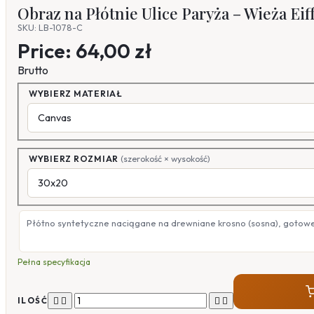
Obraz na Płótnie Ulice Paryża – Wieża Eiff
SKU: LB-1078-C
Price:
64,00 zł
Brutto
WYBIERZ MATERIAŁ
WYBIERZ ROZMIAR
(szerokość × wysokość)
Płótno syntetyczne naciągane na drewniane krosno (sosna), gotow
Pełna specyfikacja




ILOŚĆ