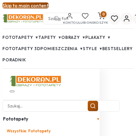
Skip to main content
0
KONTO
ULUBIONE
KOSZYK
▾
▾
▾
▾
FOTOTAPETY
TAPETY
OBRAZY
PLAKATY
▾
▾
FOTOTAPETY 3D
POMIESZCZENIA
STYLE
BESTSELLERY
PORADNIK
Fototapety
▾
Wszystkie: Fototapety