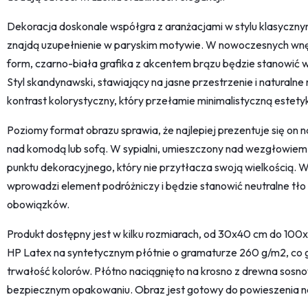
Dekoracja doskonale współgra z aranżacjami w stylu klasyczny
znajdą uzupełnienie w paryskim motywie. W nowoczesnych wnęt
form, czarno-biała grafika z akcentem brązu będzie stanowić wy
Styl skandynawski, stawiający na jasne przestrzenie i naturaln
kontrast kolorystyczny, który przełamie minimalistyczną estety
Poziomy format obrazu sprawia, że najlepiej prezentuje się on na
nad komodą lub sofą. W sypialni, umieszczony nad wezgłowiem 
punktu dekoracyjnego, który nie przytłacza swoją wielkością. W
wprowadzi element podróżniczy i będzie stanowić neutralne tło 
obowiązków.
Produkt dostępny jest w kilku rozmiarach, od 30x40 cm do 100
HP Latex na syntetycznym płótnie o gramaturze 260 g/m2, co g
trwałość kolorów. Płótno naciągnięto na krosno z drewna sos
bezpiecznym opakowaniu. Obraz jest gotowy do powieszenia na 