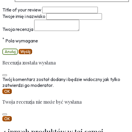
Title of your review
Twoje imię i nazwisko
Twoja recenzja
*
Pola wymagane
Anuluj
Wyślij
Recenzja została wysłana
Twój komentarz został dodany i będzie widoczny jak tylko
zatwierdzi go moderator.
OK
Twoja recenzja nie może być wysłana
OK
4 innych produktów w tej samej