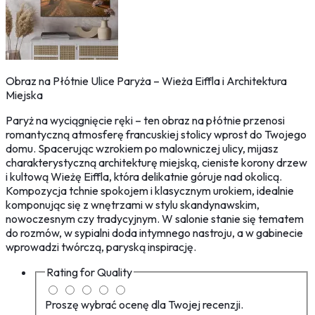
Obraz na Płótnie Ulice Paryża – Wieża Eiffla i Architektura
Miejska
Paryż na wyciągnięcie ręki – ten obraz na płótnie przenosi
romantyczną atmosferę francuskiej stolicy wprost do Twojego
domu. Spacerując wzrokiem po malowniczej ulicy, mijasz
charakterystyczną architekturę miejską, cieniste korony drzew
i kultową Wieżę Eiffla, która delikatnie góruje nad okolicą.
Kompozycja tchnie spokojem i klasycznym urokiem, idealnie
komponując się z wnętrzami w stylu skandynawskim,
nowoczesnym czy tradycyjnym. W salonie stanie się tematem
do rozmów, w sypialni doda intymnego nastroju, a w gabinecie
wprowadzi twórczą, paryską inspirację.
Rating for
Quality
Proszę wybrać ocenę dla Twojej recenzji.