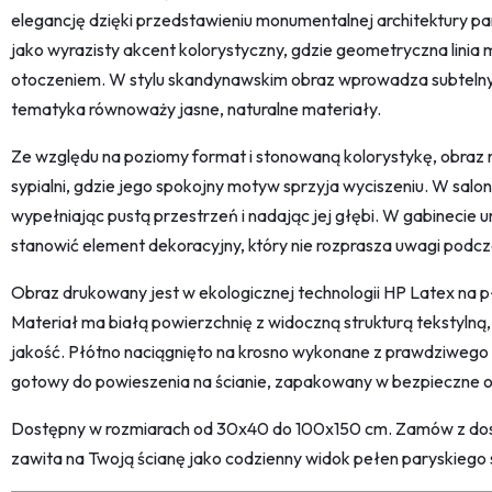
elegancję dzięki przedstawieniu monumentalnej architektury p
jako wyrazisty akcent kolorystyczny, gdzie geometryczna linia 
otoczeniem. W stylu skandynawskim obraz wprowadza subtelny 
tematyka równoważy jasne, naturalne materiały.
Ze względu na poziomy format i stonowaną kolorystykę, obraz n
sypialni, gdzie jego spokojny motyw sprzyja wyciszeniu. W salon
wypełniając pustą przestrzeń i nadając jej głębi. W gabinecie
stanowić element dekoracyjny, który nie rozprasza uwagi podcz
Obraz drukowany jest w ekologicznej technologii HP Latex na 
Materiał ma białą powierzchnię z widoczną strukturą tekstylną
jakość. Płótno naciągnięto na krosno wykonane z prawdziwego
gotowy do powieszenia na ścianie, zapakowany w bezpieczne 
Dostępny w rozmiarach od 30x40 do 100x150 cm. Zamów z do
zawita na Twoją ścianę jako codzienny widok pełen paryskiego 