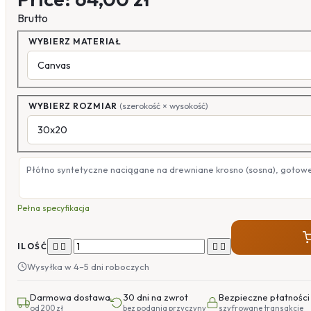
Brutto
WYBIERZ MATERIAŁ
WYBIERZ ROZMIAR
(szerokość × wysokość)
Płótno syntetyczne naciągane na drewniane krosno (sosna), gotow
Pełna specyfikacja




ILOŚĆ
Wysyłka w 4–5 dni roboczych
Darmowa dostawa
30 dni na zwrot
Bezpieczne płatności
od 200 zł
bez podania przyczyny
szyfrowane transakcje