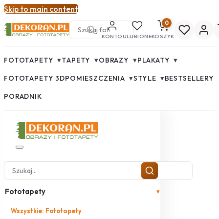
Skip to main content
0
KONTO
ULUBIONE
KOSZYK
▾
▾
▾
▾
FOTOTAPETY
TAPETY
OBRAZY
PLAKATY
▾
▾
FOTOTAPETY 3D
POMIESZCZENIA
STYLE
BESTSELLERY
PORADNIK
Fototapety
▾
Wszystkie: Fototapety