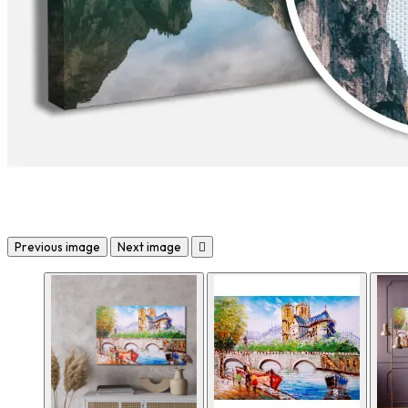
Previous image
Next image
