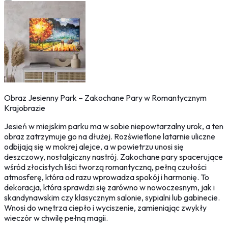
Obraz Jesienny Park – Zakochane Pary w Romantycznym
Krajobrazie
Jesień w miejskim parku ma w sobie niepowtarzalny urok, a ten
obraz zatrzymuje go na dłużej. Rozświetlone latarnie uliczne
odbijają się w mokrej alejce, a w powietrzu unosi się
deszczowy, nostalgiczny nastrój. Zakochane pary spacerujące
wśród złocistych liści tworzą romantyczną, pełną czułości
atmosferę, która od razu wprowadza spokój i harmonię. To
dekoracja, która sprawdzi się zarówno w nowoczesnym, jak i
skandynawskim czy klasycznym salonie, sypialni lub gabinecie.
Wnosi do wnętrza ciepło i wyciszenie, zamieniając zwykły
wieczór w chwilę pełną magii.