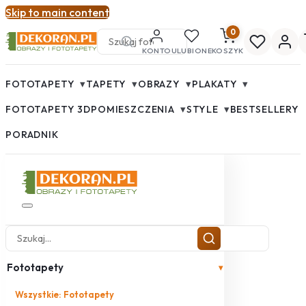
Skip to main content
0
KONTO
ULUBIONE
KOSZYK
▾
▾
▾
▾
FOTOTAPETY
TAPETY
OBRAZY
PLAKATY
▾
▾
FOTOTAPETY 3D
POMIESZCZENIA
STYLE
BESTSELLERY
PORADNIK
Fototapety
▾
Wszystkie: Fototapety