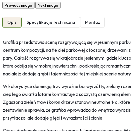
Previous image
Next image
Opis
Specyfikacja techniczna
Montaż
Grafika przedstawia scenę rozgrywającą się w jesiennym parku
centrum kompozycji, na tle alei parkowej otoczonej drzewami z 
pary. Całość rozgrywa się w krajobrazie jesiennym, gdzie klucz
które odbija się w mokrej nawierzchni, podkreślając romantyczny
nad aleją dodaje głębi i tajemniczości tej miejskiej scenie natury
W kolorystyce dominują trzy wyraźne barwy: żółty, zielony i czer
ciepłego światła latarni kontrastuje z soczystą czerwienią el
Zgaszona zieleń traw i koron drzew stanowi neutralne tło, któ
zestawienie sprawia, że grafika wprowadza do wnętrza wyrazist
przytłacza, ale dodaje głębi i wyrazistości ścianie.
Obraz doskonale współgra z trzema stylami aranżacyjnymi. W