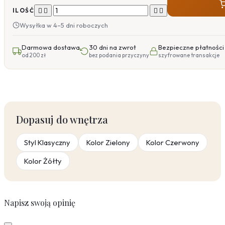




ILOŚĆ
Wysyłka w 4–5 dni roboczych
Darmowa dostawa
30 dni na zwrot
Bezpieczne płatności
od 200 zł
bez podania przyczyny
szyfrowane transakcje
Dopasuj do wnętrza
Styl Klasyczny
Kolor Zielony
Kolor Czerwony
Kolor Żółty
Napisz swoją opinię