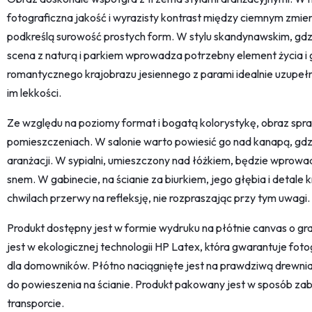
fotograficzna jakość i wyrazisty kontrast między ciemnym zmie
podkreślą surowość prostych form. W stylu skandynawskim, gdzie
scena z naturą i parkiem wprowadza potrzebny element życia i 
romantycznego krajobrazu jesiennego z parami idealnie uzupełn
im lekkości.
Ze względu na poziomy format i bogatą kolorystykę, obraz spraw
pomieszczeniach. W salonie warto powiesić go nad kanapą, gdz
aranżacji. W sypialni, umieszczony nad łóżkiem, będzie wprowa
snem. W gabinecie, na ścianie za biurkiem, jego głębia i detal
chwilach przerwy na refleksję, nie rozpraszając przy tym uwagi.
Produkt dostępny jest w formie wydruku na płótnie canvas o 
jest w ekologicznej technologii HP Latex, która gwarantuje fo
dla domowników. Płótno naciągnięte jest na prawdziwą drewnia
do powieszenia na ścianie. Produkt pakowany jest w sposób z
transporcie.