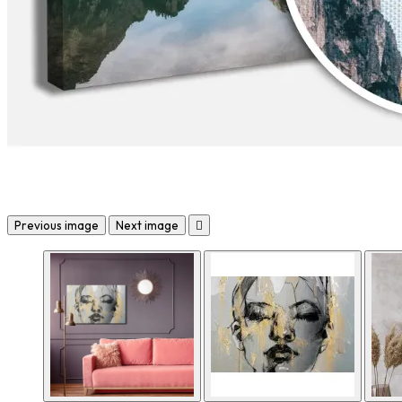
Previous image
Next image
