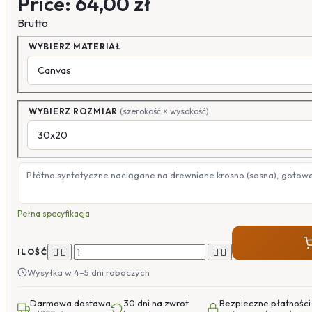
Price:
64,00 zł
Brutto
WYBIERZ MATERIAŁ
WYBIERZ ROZMIAR
(szerokość × wysokość)
Płótno syntetyczne naciągane na drewniane krosno (sosna), gotow
Pełna specyfikacja




ILOŚĆ
Wysyłka w 4–5 dni roboczych
Darmowa dostawa
30 dni na zwrot
Bezpieczne płatności