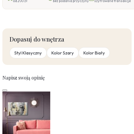
od 200 zł
bez podania przyczyny
szyfrowane transakcje
Dopasuj do wnętrza
Styl Klasyczny
Kolor Szary
Kolor Biały
Napisz swoją opinię