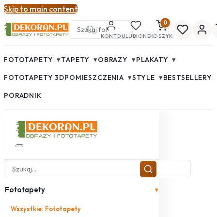
Skip to main content
0
KONTO
ULUBIONE
KOSZYK
▾
▾
▾
▾
FOTOTAPETY
TAPETY
OBRAZY
PLAKATY
▾
▾
FOTOTAPETY 3D
POMIESZCZENIA
STYLE
BESTSELLERY
PORADNIK
Fototapety
▾
Wszystkie: Fototapety