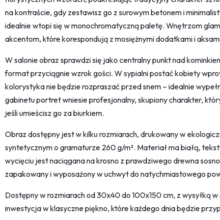
na kontraście, gdy zestawisz go z surowym betonem i minimalis
idealnie wtopi się w monochromatyczną paletę. Wnętrzom glam
akcentom, które korespondują z mosiężnymi dodatkami i aksami
W salonie obraz sprawdzi się jako centralny punkt nad kominkiem
format przyciągnie wzrok gości. W sypialni postać kobiety wpr
kolorystyka nie będzie rozpraszać przed snem – idealnie wype
gabinetu portret wniesie profesjonalny, skupiony charakter, któ
jeśli umieścisz go za biurkiem.
Obraz dostępny jest w kilku rozmiarach, drukowany w ekologiczn
syntetycznym o gramaturze 260 g/m². Materiał ma białą, tekstyl
wycięciu jest naciągana na krosno z prawdziwego drewna sosn
zapakowany i wyposażony w uchwyt do natychmiastowego powie
Dostępny w rozmiarach od 30x40 do 100x150 cm, z wysyłką w 48
inwestycja w klasyczne piękno, które każdego dnia będzie przypo