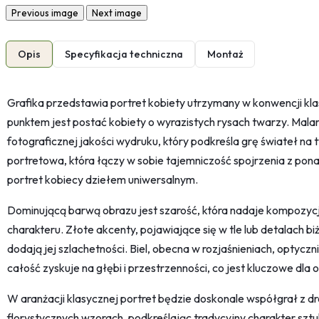
Previous image
Next image
Opis
Specyfikacja techniczna
Montaż
Grafika przedstawia portret kobiety utrzymany w konwencji kl
punktem jest postać kobiety o wyrazistych rysach twarzy. Mal
fotograficznej jakości wydruku, który podkreśla grę świateł na t
portretowa, która łączy w sobie tajemniczość spojrzenia z pon
portret kobiecy dziełem uniwersalnym.
Dominującą barwą obrazu jest szarość, która nadaje kompozy
charakteru. Złote akcenty, pojawiające się w tle lub detalach bi
dodają jej szlachetności. Biel, obecna w rozjaśnieniach, optyczn
całość zyskuje na głębi i przestrzenności, co jest kluczowe dl
W aranżacji klasycznej portret będzie doskonale współgrał z d
florystycznych wzorach, podkreślając tradycyjny charakter szt