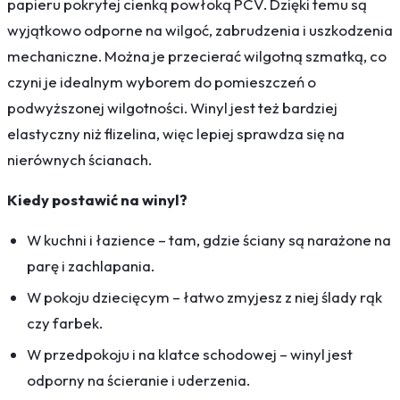
papieru pokrytej cienką powłoką PCV. Dzięki temu są
wyjątkowo odporne na wilgoć, zabrudzenia i uszkodzenia
mechaniczne. Można je przecierać wilgotną szmatką, co
czyni je idealnym wyborem do pomieszczeń o
podwyższonej wilgotności. Winyl jest też bardziej
elastyczny niż flizelina, więc lepiej sprawdza się na
nierównych ścianach.
Kiedy postawić na winyl?
W kuchni i łazience – tam, gdzie ściany są narażone na
parę i zachlapania.
W pokoju dziecięcym – łatwo zmyjesz z niej ślady rąk
czy farbek.
W przedpokoju i na klatce schodowej – winyl jest
odporny na ścieranie i uderzenia.