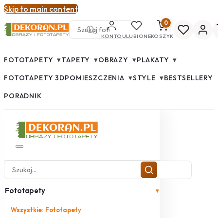
Skip to main content
0
KONTO
ULUBIONE
KOSZYK
▾
▾
▾
▾
FOTOTAPETY
TAPETY
OBRAZY
PLAKATY
▾
▾
FOTOTAPETY 3D
POMIESZCZENIA
STYLE
BESTSELLERY
PORADNIK
Fototapety
▾
Wszystkie: Fototapety