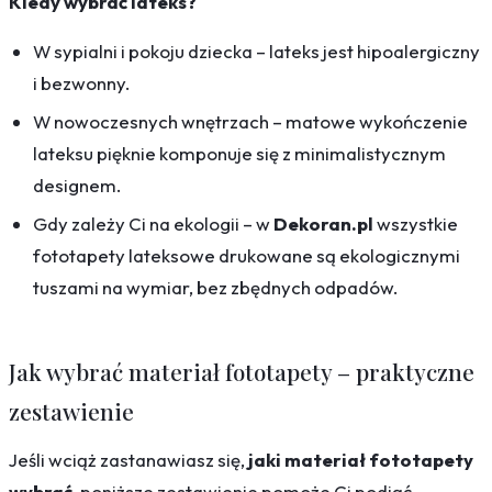
Kiedy wybrać lateks?
W sypialni i pokoju dziecka – lateks jest hipoalergiczny
i bezwonny.
W nowoczesnych wnętrzach – matowe wykończenie
lateksu pięknie komponuje się z minimalistycznym
designem.
Gdy zależy Ci na ekologii – w
Dekoran.pl
wszystkie
fototapety lateksowe drukowane są ekologicznymi
tuszami na wymiar, bez zbędnych odpadów.
Jak wybrać materiał fototapety – praktyczne
zestawienie
Jeśli wciąż zastanawiasz się,
jaki materiał fototapety
wybrać
, poniższe zestawienie pomoże Ci podjąć