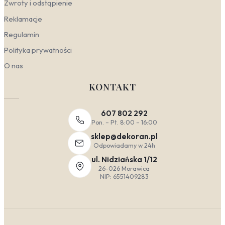
Zwroty i odstąpienie
Reklamacje
Regulamin
Polityka prywatności
O nas
KONTAKT
607 802 292
Pon. – Pt. 8:00 – 16:00
sklep@dekoran.pl
Odpowiadamy w 24h
ul. Nidziańska 1/12
26-026 Morawica
NIP: 6551409283