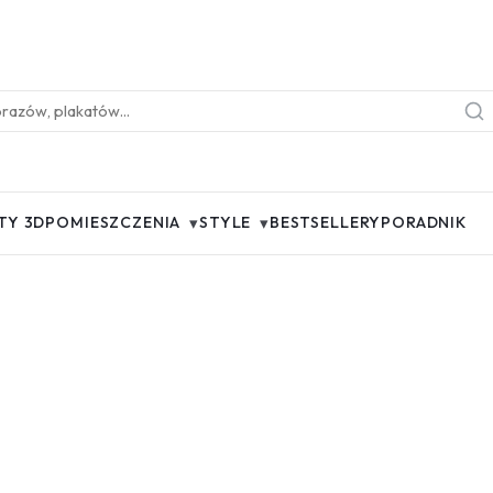
▾
▾
TY 3D
POMIESZCZENIA
STYLE
BESTSELLERY
PORADNIK