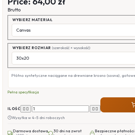
Price:
64,00 zł
Brutto
WYBIERZ MATERIAŁ
WYBIERZ ROZMIAR
(szerokość × wysokość)
Płótno syntetyczne naciągane na drewniane krosno (sosna), gotow
Pełna specyfikacja




ILOŚĆ
Wysyłka w 4–5 dni roboczych
Darmowa dostawa
30 dni na zwrot
Bezpieczne płatności