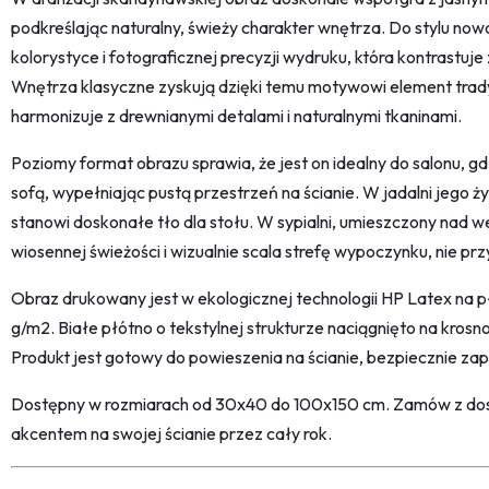
podkreślając naturalny, świeży charakter wnętrza. Do stylu now
kolorystyce i fotograficznej precyzji wydruku, która kontrastuje
Wnętrza klasyczne zyskują dzięki temu motywowi element trady
harmonizuje z drewnianymi detalami i naturalnymi tkaninami.
Poziomy format obrazu sprawia, że jest on idealny do salonu, 
sofą, wypełniając pustą przestrzeń na ścianie. W jadalni jego 
stanowi doskonałe tło dla stołu. W sypialni, umieszczony na
wiosennej świeżości i wizualnie scala strefę wypoczynku, nie prz
Obraz drukowany jest w ekologicznej technologii HP Latex na 
g/m2. Białe płótno o tekstylnej strukturze naciągnięto na kro
Produkt jest gotowy do powieszenia na ścianie, bezpiecznie za
Dostępny w rozmiarach od 30x40 do 100x150 cm. Zamów z dost
akcentem na swojej ścianie przez cały rok.