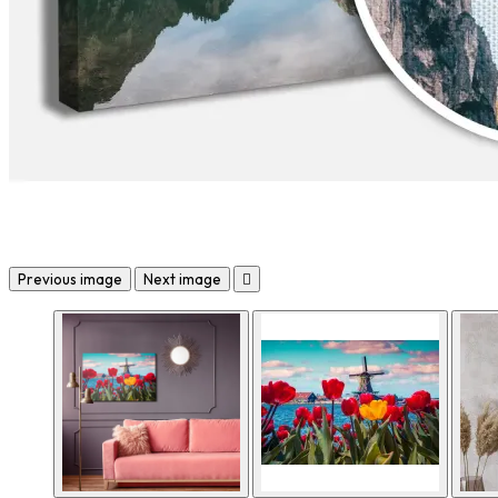
Previous image
Next image
