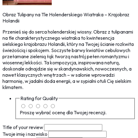
Obraz Tulipany na Tle Holenderskiego Wiatraka – Krajobraz
Holandii
Przenieś się do serca holenderskiej wiosny. Obraz z tulipanami
na tle charakterystycznego wiatraka to kwintesencja
sielskiego krajobrazu Holandii, który na Twojej ścianie rozkwita
świeżością i spokojem. Soczyste barwy kwiatów cebulowych
przełamane zielenią łąk tworzą nastrój pełen romantyzmu i
wiosennej lekkości. Ta kompozycja, inspirowana naturą,
doskonale odnajdzie się w skandynawskich, nowoczesnych, a
nawet klasycznych wnętrzach – w salonie wprowadzi
harmonię, w jadalni doda energii, a w sypialni otuli Cię sielskim
klimatem.
Rating for
Quality
Proszę wybrać ocenę dla Twojej recenzji.
Title of your review
Twoje imię i nazwisko