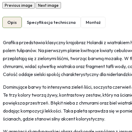
Previous image
Next image
Opis
Specyfikacja techniczna
Montaż
Grafika przedstawia klasyczny krajobraz Holandii z wiatrakie
polem tulipanów. Na pierwszym planie kwitnące kwiaty cebulowe 
przeplatają się z zielonymi liśćmi, tworząc barwną mozaikę. W t
chmurami, widać sylwetkę wiatraka oraz fragment tafli wody, co 
Całość oddaje sielski spokój charakterystyczny dla niderlandzk
Dominujące barwy to intensywna zieleń liści, soczysta czerwień
Te trzy kolory tworzą żywy, kontrastowy zestaw, który na ściani
powiększa przestrzeń. Błękit nieba z chmurami oraz biel wiatr
dodając kompozycji lekkości. Taka paleta sprawdza się w pomi
ścianach, gdzie stanowi silny akcent kolorystyczny.
W aranżacji skandynawskiej obraz doskonale współgra z jasny