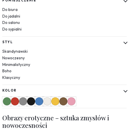
POMIESZCZENIE
Mapy
Do biura
Miasta
Do jadalni
Nowy Jork
Do salonu
Paryż
Do sypialni
Londyn
Wenecja
STYL
Rzym
Skandynawski
Warszawa
Nowoczesny
Kraków
Minimalistyczny
Boho
Natura
Klasyczny
Liście
Rośliny
KOLOR
Mgła
Drzewa
Jedzenie
Obrazy erotyczne – sztuka zmysłów i
Przyprawy
nowoczesności