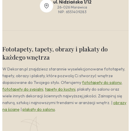
nieład. Podobnie jak industrialny, czerpie z
ul. Nidziańska 1/12
surowości, ale jest bardziej otwarty na
26-026 Morawica
eksperymenty. Sprawdzą się wielkoformatowe
NIP: 6551409283
wydruki łączące
fotografię artystyczną
z
elementem
makijażu
lub
akwareli
. Paleta barw
to głównie biel, czerń i brąz, przełamane
akcentem błękitu. To styl, który pozwala na
odważne łączenie erotyki z przedmiotami
codziennego użytku.
Fototapety, tapety, obrazy i plakaty do
Klasyczny
— elegancja i harmonia. Zmysłowość
każdego wnętrza
wyrażona poprzez
sztukę figuratywną
i
miękkie, płynne linie. Kolorystyka opiera się na
W Dekoran.pl znajdziesz starannie wyselekcjonowane fototapety,
ciepłych brązach, kości słoniowej i głębokiej
tapety, obrazy i plakaty, które pozwolą Ci stworzyć wnętrze
czerni. Preferowane są prace o tradycyjnych
ramach i stonowanej ekspresji, które
dopasowane do Twojego stylu. Oferujemy
fototapety do salonu
,
wprowadzają nastrój romantyczny i intymny.
fototapety do sypialni
,
tapety do kuchni
, plakaty do salonu oraz
Idealne do klasycznej sypialni, gdzie erotyka ma
wiele innych dekoracji ściennych najwyższej jakości. Zainspiruj się
być subtelnym, a nie dominującym elementem
naturą, sztuką i najnowszymi trendami w aranżacji wnętrz. |
obrazy
wystroju.
na ścianę
|
plakaty do salonu
.
Kolorystyka Erotyczne