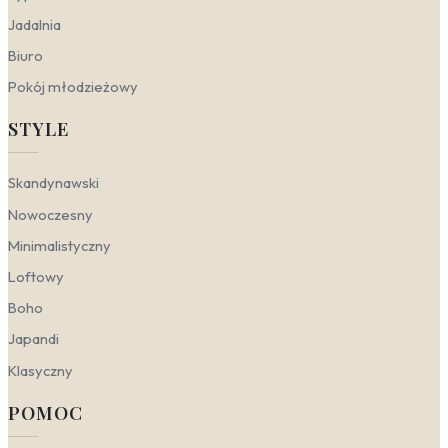
przede wszystkim narzędzie do budowania nastroju i
podkreślania charakteru wnętrza. W zależności od stylu
Jadalnia
aranżacji, zmysłowe motywy mogą grać rolę
Biuro
buntowniczego akcentu, subtelnej aluzji lub
luksusowego detalu. Kluczem jest dobór odpowiedniej
Pokój młodzieżowy
formy, kolorystyki i faktury, które współgrają z
otoczeniem, zamiast z nim konkurować.
STYLE
Nowoczesny
— geometryczne formy, ostre linie i
wyraziste kontrasty. W tym wydaniu sprawdzą się
Skandynawski
odważne, graficzne kompozycje inspirowane
Nowoczesny
body art
lub
fotografią artystyczną
erotyczną
. Dominują zestawienia czerni i bieli,
Minimalistyczny
często z dodatkiem energetycznego błękitu lub
Loftowy
akcentów różu. To propozycja dla wnętrz, które
stawiają na siłę przekazu i współczesny design,
Boho
idealna do salonu lub nowoczesnego gabinetu.
Minimalistyczny
— esencja zmysłowości
Japandi
zamknięta w prostocie. Liczy się jeden, mocny
Klasyczny
akcent. Postaw na
obrazy zmysłowe
nowoczesne
w stonowanej palecie: biel, czerń,
POMOC
delikatne brązy. Motywy
sztuki figuratywnej
lub subtelne szkice akwarelowe wprowadzają