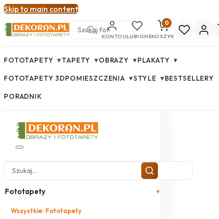
Skip to main content
0
KONTO
ULUBIONE
KOSZYK
▾
▾
▾
▾
FOTOTAPETY
TAPETY
OBRAZY
PLAKATY
▾
▾
FOTOTAPETY 3D
POMIESZCZENIA
STYLE
BESTSELLERY
PORADNIK
Fototapety
▾
Wszystkie: Fototapety