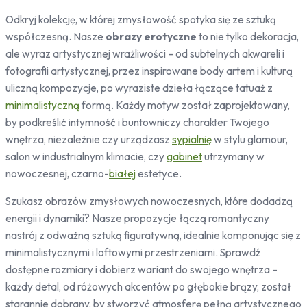
Pojazdy
Odkryj kolekcję, w której zmysłowość spotyka się ze sztuką
Samochody
współczesną. Nasze
obrazy erotyczne
to nie tylko dekoracja,
Sport
ale wyraz artystycznej wrażliwości – od subtelnych akwareli i
Zwierzęta
fotografii artystycznej, przez inspirowane body artem i kulturą
Konie
uliczną kompozycje, po wyraziste dzieła łączące tatuaż z
Koty
minimalistyczną
formą. Każdy motyw został zaprojektowany,
Jelenie
by podkreślić intymność i buntowniczy charakter Twojego
Ptaki
wnętrza, niezależnie czy urządzasz
sypialnię
w stylu glamour,
Ludzie
salon w industrialnym klimacie, czy
gabinet
utrzymany w
Kobieta
nowoczesnej, czarno-
białej
estetyce.
Erotyczne
Szukasz obrazów zmysłowych nowoczesnych, które dodadzą
Niebo
energii i dynamiki? Nasze propozycje łączą romantyczny
Słońce
nastrój z odważną sztuką figuratywną, idealnie komponując się z
minimalistycznymi i loftowymi przestrzeniami. Sprawdź
dostępne rozmiary i dobierz wariant do swojego wnętrza –
każdy detal, od różowych akcentów po głębokie brązy, został
starannie dobrany, by stworzyć atmosferę pełną artystycznego