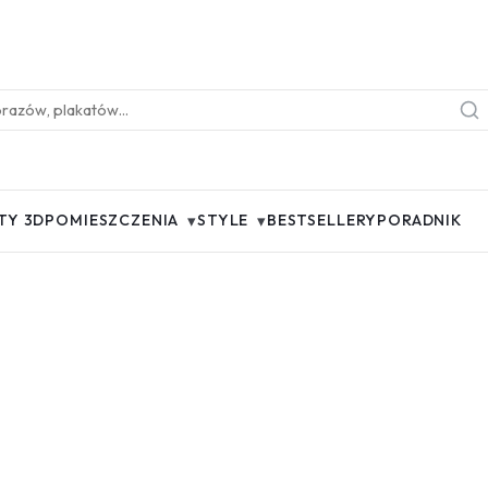
▾
▾
TY 3D
POMIESZCZENIA
STYLE
BESTSELLERY
PORADNIK