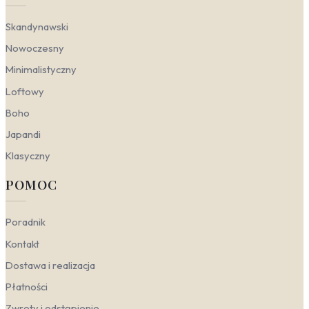
oznacza to wybór rozwiązań, które nie przytłaczają
przestrzeni, a jedynie ją porządkują i podkreślają jej
Skandynawski
charakter. W zależności od tego, z jakim nurtem
aranżacyjnym połączymy tę estetykę, uzyskamy
Nowoczesny
zupełnie inny nastrój – od surowej elegancji po
Minimalistyczny
przytulną prostotę.
Loftowy
Nowoczesny
– stawia na czystość formy i
Boho
wyraziste, geometryczne desenie. W tym
wydaniu minimalizm nabiera charakteru dzięki
Japandi
kontrastom: matowe powierzchnie zestawione z
połyskiem, a stonowana kolorystyka przełamana
Klasyczny
akcentem w postaci tapet minimalistycznych
geometrycznych. Sprawdzą się tu wzory w paski,
POMOC
które optycznie podnoszą sufit, oraz duże,
abstrakcyjne motywy utrzymane w odcieniach
Poradnik
szarości i czerni. To propozycja dla osób
ceniących porządek i nowoczesne wnętrze, w
Kontakt
którym ściana staje się dyskretnym tłem dla
designerskich mebli.
Dostawa i realizacja
Skandynawski
– łączy minimalizm z ciepłem i
Płatności
naturalnością. Kluczowa jest tu lekkość i jasna
baza, którą doskonale uzupełniają tapety
Zwroty i odstąpienie