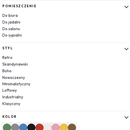
Kwiaty
POMIESZCZENIE
Róże
Do biura
Do jadalni
Jedzenie
Do salonu
Pojazdy
Do sypialni
Samochody
Samoloty
STYL
Helikoptery
Retro
Natura
Skandynawski
Rośliny
Boho
Liście
Nowoczesny
Las
Minimalistyczny
Loftowy
Niebo
Industrialny
Tekstury
Klasyczny
Cegła
Beton
KOLOR
Geometryczne