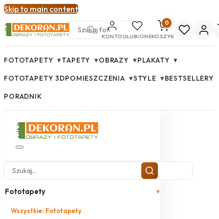
Skip to main content
0
KONTO
ULUBIONE
KOSZYK
▾
▾
▾
▾
FOTOTAPETY
TAPETY
OBRAZY
PLAKATY
▾
▾
FOTOTAPETY 3D
POMIESZCZENIA
STYLE
BESTSELLERY
PORADNIK
Fototapety
▾
Wszystkie: Fototapety