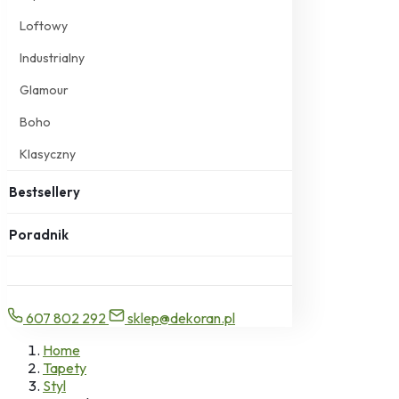
Loftowy
Industrialny
Glamour
Boho
Klasyczny
Bestsellery
Poradnik
607 802 292
sklep@dekoran.pl
Home
Tapety
Styl