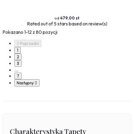
479,00 zł
Rated
out of 5 stars based on
review(s)
Pokazano 1-12 z 80 pozycji

Poprzedni
1
2
3
…
7
Następny

Charakterystyka Tapety