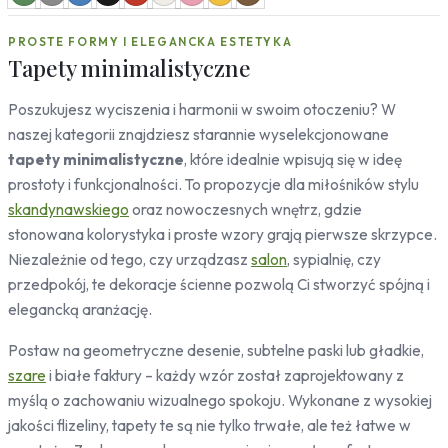
Zwierzęta
Leśne
PROSTE FORMY I ELEGANCKA ESTETYKA
Motyle
Tapety minimalistyczne
Koty
Konie
Poszukujesz wyciszenia i harmonii w swoim otoczeniu? W
Pandy
naszej kategorii znajdziesz starannie wyselekcjonowane
Ptaki
tapety minimalistyczne
, które idealnie wpisują się w ideę
prostoty i funkcjonalności. To propozycje dla miłośników stylu
Ornamenty
skandynawskiego
oraz nowoczesnych wnętrz, gdzie
Mozaika
stonowana kolorystyka i proste wzory grają pierwsze skrzypce.
Desenie
Niezależnie od tego, czy urządzasz
salon
, sypialnię, czy
Kropki
przedpokój, te dekoracje ścienne pozwolą Ci stworzyć spójną i
Sport
elegancką aranżację.
Piłka nożna
Postaw na geometryczne desenie, subtelne paski lub gładkie,
szare
i białe faktury – każdy wzór został zaprojektowany z
myślą o zachowaniu wizualnego spokoju. Wykonane z wysokiej
jakości flizeliny, tapety te są nie tylko trwałe, ale też łatwe w