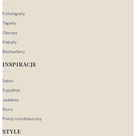
spokój. Idealnym wyborem będą tapety
minimalistyczne do sypialni utrzymane w
Fototapety
stonowanej kolorystyce, np. w odcieniach beżu
lub szarości. Proste wzory, takie jak delikatne
Tapety
pasy czy strukturalne faktury, sprzyjają relaksowi i
Obrazy
pomagają wyciszyć zmysły po całym dniu.
Gabinet
— przestrzeń do pracy wymaga
Plakaty
skupienia i porządku. Minimalistyczne wzory,
Bestsellery
inspirowane stylem skandynawskim, wprowadzą
ład i harmonię. Tapety flizelinowe o matowej
INSPIRACJE
powierzchni w stonowanych barwach nie będą
rozpraszać uwagi, a jednocześnie nadadzą
wnętrzu profesjonalnego i nowoczesnego
Salon
charakteru.
Sypialnia
Minimalistyczny a style
Jadalnia
wnętrzarskie
Biuro
Pokój młodzieżowy
Minimalizm to filozofia projektowania oparta na
świadomym ograniczeniu – mniej znaczy więcej, ale nie
STYLE
kosztem funkcjonalności. W przypadku dekoracji ścian