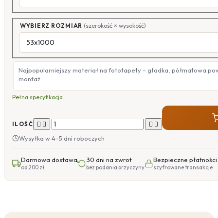
WYBIERZ ROZMIAR
(szerokość × wysokość)
Najpopularniejszy materiał na fototapety – gładka, półmatowa po
montaż.
Pełna specyfikacja




ILOŚĆ
Wysyłka w 4–5 dni roboczych
Darmowa dostawa
30 dni na zwrot
Bezpieczne płatności
od 200 zł
bez podania przyczyny
szyfrowane transakcje