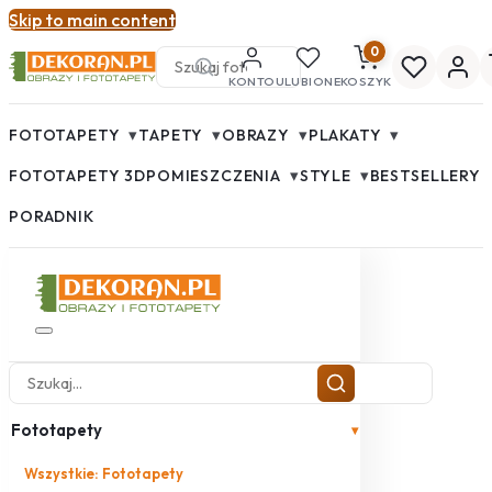
Skip to main content
0
KONTO
ULUBIONE
KOSZYK
▾
▾
▾
▾
FOTOTAPETY
TAPETY
OBRAZY
PLAKATY
▾
▾
FOTOTAPETY 3D
POMIESZCZENIA
STYLE
BESTSELLERY
PORADNIK
Fototapety
▾
Wszystkie: Fototapety