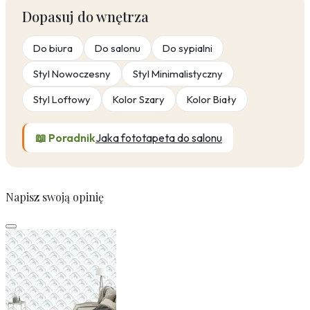
Dopasuj do wnętrza
Do biura
Do salonu
Do sypialni
Styl Nowoczesny
Styl Minimalistyczny
Styl Loftowy
Kolor Szary
Kolor Biały
📖 Poradnik
Jaka fototapeta do salonu
Napisz swoją opinię