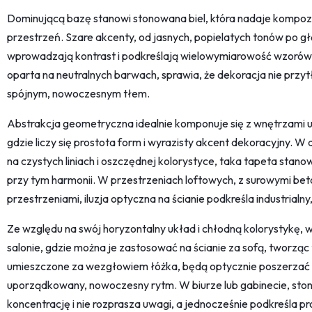
Dominującą bazę stanowi stonowana biel, która nadaje kompozyc
przestrzeń. Szare akcenty, od jasnych, popielatych tonów po g
wprowadzają kontrast i podkreślają wielowymiarowość wzoró
oparta na neutralnych barwach, sprawia, że dekoracja nie przyt
spójnym, nowoczesnym tłem.
Abstrakcja geometryczna idealnie komponuje się z wnętrzami
gdzie liczy się prostota form i wyrazisty akcent dekoracyjny. W
na czystych liniach i oszczędnej kolorystyce, taka tapeta stano
przy tym harmonii. W przestrzeniach loftowych, z surowymi be
przestrzeniami, iluzja optyczna na ścianie podkreśla industrial
Ze względu na swój horyzontalny układ i chłodną kolorystykę,
salonie, gdzie można je zastosować na ścianie za sofą, tworząc 
umieszczone za wezgłowiem łóżka, będą optycznie poszerzać
uporządkowany, nowoczesny rytm. W biurze lub gabinecie, sto
koncentrację i nie rozprasza uwagi, a jednocześnie podkreśla pr