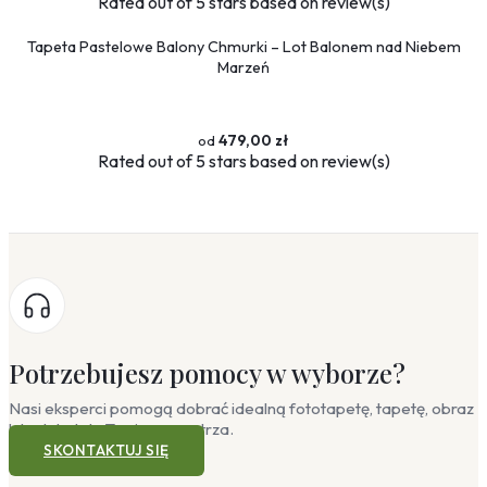
Rated
out of 5 stars based on
review(s)
Tapeta Pastelowe Balony Chmurki – Lot Balonem nad Niebem
Marzeń
479,00 zł
Rated
out of 5 stars based on
review(s)
Potrzebujesz pomocy w wyborze?
Nasi eksperci pomogą dobrać idealną fototapetę, tapetę, obraz
lub plakat do Twojego wnętrza.
SKONTAKTUJ SIĘ