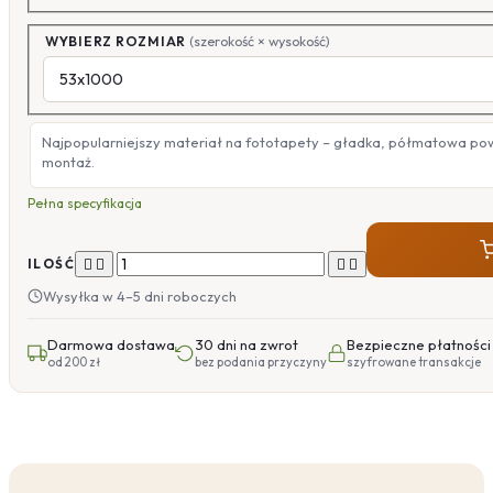
WYBIERZ ROZMIAR
(szerokość × wysokość)
Najpopularniejszy materiał na fototapety – gładka, półmatowa po
montaż.
Pełna specyfikacja




ILOŚĆ
Wysyłka w 4–5 dni roboczych
Darmowa dostawa
30 dni na zwrot
Bezpieczne płatności
od 200 zł
bez podania przyczyny
szyfrowane transakcje