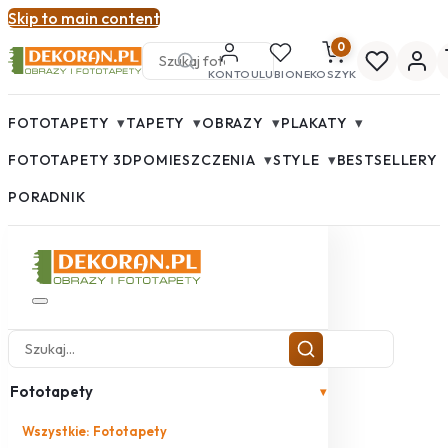
Skip to main content
0
KONTO
ULUBIONE
KOSZYK
▾
▾
▾
▾
FOTOTAPETY
TAPETY
OBRAZY
PLAKATY
▾
▾
FOTOTAPETY 3D
POMIESZCZENIA
STYLE
BESTSELLERY
PORADNIK
Fototapety
▾
Wszystkie: Fototapety