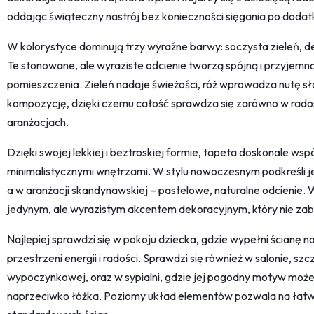
oddając świąteczny nastrój bez konieczności sięgania po doda
W kolorystyce dominują trzy wyraźne barwy: soczysta zieleń, deli
Te stonowane, ale wyraziste odcienie tworzą spójną i przyjemną 
pomieszczenia. Zieleń nadaje świeżości, róż wprowadza nutę sło
kompozycję, dzięki czemu całość sprawdza się zarówno w rados
aranżacjach.
Dzięki swojej lekkiej i beztroskiej formie, tapeta doskonale w
minimalistycznymi wnętrzami. W stylu nowoczesnym podkreśli jej
a w aranżacji skandynawskiej – pastelowe, naturalne odcienie. 
jedynym, ale wyrazistym akcentem dekoracyjnym, który nie zabur
Najlepiej sprawdzi się w pokoju dziecka, gdzie wypełni ścianę n
przestrzeni energii i radości. Sprawdzi się również w salonie, szc
wypoczynkowej, oraz w sypialni, gdzie jej pogodny motyw może
naprzeciwko łóżka. Poziomy układ elementów pozwala na łat