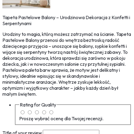
Tapeta Pastelowe Balony – Urodzinowa Dekoracja z Konfetti i
Serpentynami
Urodziny to magia, którą możesz zatrzymać na ścianie. Tapeta
Pastelowe Balony przenosi do wnętrza beztroską radość
dziecięcego przyjęcia – unoszące się balony, sypkie konfetti i
wijące się serpentyny tworzą nastrój świątecznej zabawy. To
dekoracja urodzinowa, która sprawdzi się zarówno w pokoju
dziecka, jak i w nowoczesnym salonie czy przytulnej sypialni.
Pastelowa paleta barw sprawia, że motyw jest delikatny i
stylowy, idealnie wpisując się w skandynawskie i
minimalistyczne aranżacje. Wnętrze zyskuje lekkość,
optymizm i wyjątkowy charakter – jakby każdy dzień był
małym świętem.
Rating for
Quality
Proszę wybrać ocenę dla Twojej recenzji.
Title of your review