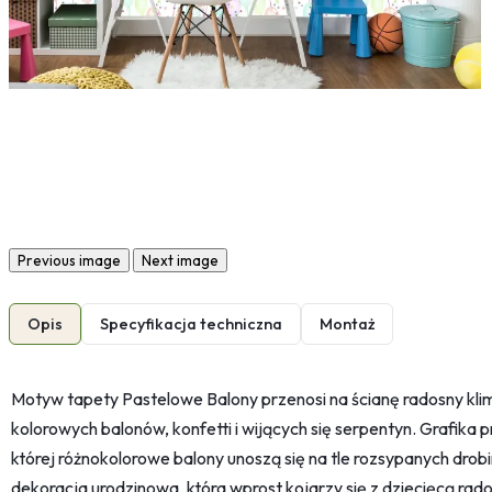
Previous image
Next image
Opis
Specyfikacja techniczna
Montaż
Motyw tapety Pastelowe Balony przenosi na ścianę radosny kli
kolorowych balonów, konfetti i wijących się serpentyn. Grafik
której różnokolorowe balony unoszą się na tle rozsypanych drobi
dekoracja urodzinowa, która wprost kojarzy się z dziecięcą rado