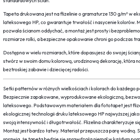
standardowych ścian.
Tapeta drukowana jest na flizelinie o gramaturze 130 g/m² w eko
lateksowego HP, co gwarantuje trwałość i nasycenie kolorów. M
pozwala ścianom oddychać, a montaż jest prosty i bezproblemo
rozmiarze rolki, a bezpieczne opakowanie chroni go podczas tr
Dostępna w wielu rozmiarach, które dopasujesz do swojej ścia
stwórz w swoim domu kolorową, urodzinową dekorację, która n
beztroskiej zabawie i dziecięcej radości.
Setki patternów w różnych wielkościach i kolorach do każdego po
Bezpiecznie zapakowane, wyprodukowane ekologiczną, bezwon
lateksowego. Podstawowym materiałem dla fototapet jest fliz
ekologicznej technologii druku lateksowego HP najwyższej jako
swoją intensywność i długotrwałość. Flizelina charakteryzuje s
Montaż jest bardzo łatwy. Materiał przepuszcza parę wodną. 
sprawia, że tapeta będzie się sprawdzała niemal w każdym pom