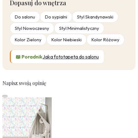
Dopasuj do wnętrza
Do salonu
Do sypialni
Styl Skandynawski
Styl Nowoczesny
Styl Minimalistyczny
Kolor Zielony
Kolor Niebieski
Kolor Różowy
📖 Poradnik
Jaka fototapeta do salonu
Napisz swoją opinię