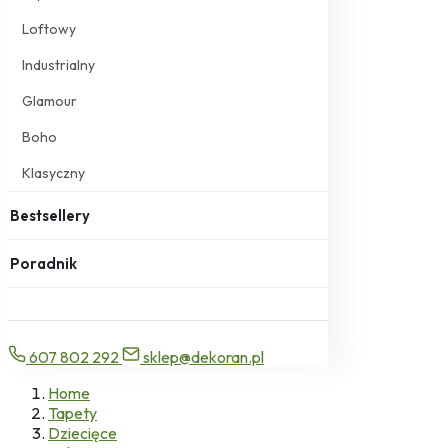
Loftowy
Industrialny
Glamour
Boho
Klasyczny
Bestsellery
Poradnik
607 802 292
sklep@dekoran.pl
Home
Tapety
Dziecięce