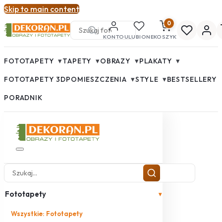
Skip to main content
0
KONTO
ULUBIONE
KOSZYK
▾
▾
▾
▾
FOTOTAPETY
TAPETY
OBRAZY
PLAKATY
▾
▾
FOTOTAPETY 3D
POMIESZCZENIA
STYLE
BESTSELLERY
PORADNIK
Fototapety
▾
Wszystkie: Fototapety