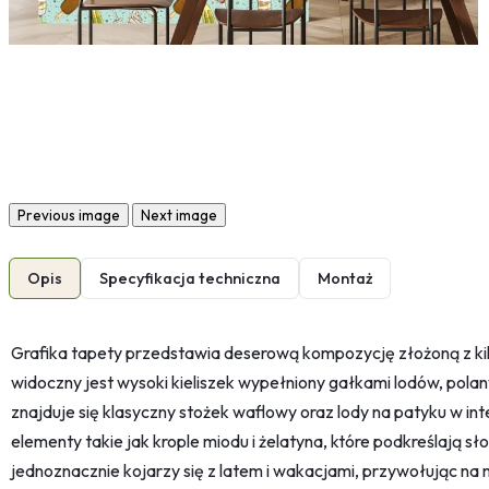
Previous image
Next image
Opis
Specyfikacja techniczna
Montaż
Grafika tapety przedstawia deserową kompozycję złożoną z kil
widoczny jest wysoki kieliszek wypełniony gałkami lodów, pola
znajduje się klasyczny stożek waflowy oraz lody na patyku w in
elementy takie jak krople miodu i żelatyna, które podkreślają sł
jednoznacznie kojarzy się z latem i wakacjami, przywołując na 