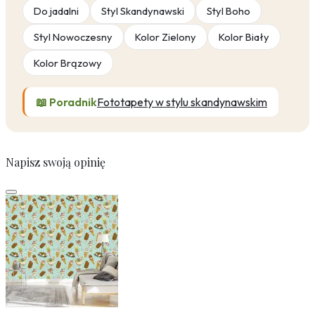
Do jadalni
Styl Skandynawski
Styl Boho
Styl Nowoczesny
Kolor Zielony
Kolor Biały
Kolor Brązowy
📖 Poradnik
Fototapety w stylu skandynawskim
Napisz swoją opinię