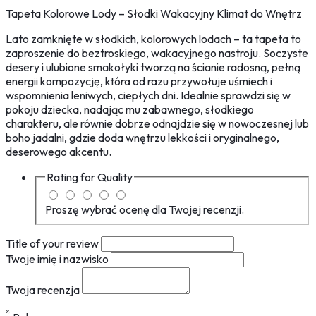
Tapeta Kolorowe Lody – Słodki Wakacyjny Klimat do Wnętrz
Lato zamknięte w słodkich, kolorowych lodach – ta tapeta to
zaproszenie do beztroskiego, wakacyjnego nastroju. Soczyste
desery i ulubione smakołyki tworzą na ścianie radosną, pełną
energii kompozycję, która od razu przywołuje uśmiech i
wspomnienia leniwych, ciepłych dni. Idealnie sprawdzi się w
pokoju dziecka, nadając mu zabawnego, słodkiego
charakteru, ale równie dobrze odnajdzie się w nowoczesnej lub
boho jadalni, gdzie doda wnętrzu lekkości i oryginalnego,
deserowego akcentu.
Rating for
Quality
Proszę wybrać ocenę dla Twojej recenzji.
Title of your review
Twoje imię i nazwisko
Twoja recenzja
*