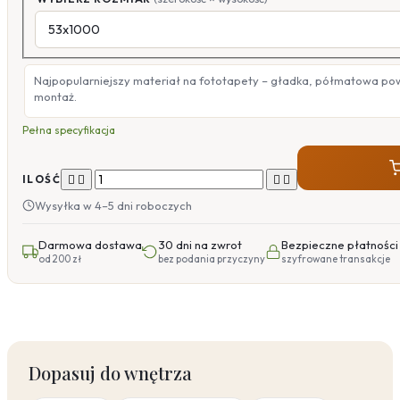
Najpopularniejszy materiał na fototapety – gładka, półmatowa po
montaż.
Pełna specyfikacja




ILOŚĆ
Wysyłka w 4–5 dni roboczych
Darmowa dostawa
30 dni na zwrot
Bezpieczne płatności
od 200 zł
bez podania przyczyny
szyfrowane transakcje
Dopasuj do wnętrza