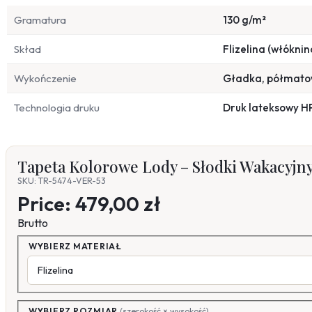
Gramatura
130 g/m²
Skład
Flizelina (włóknin
Wykończenie
Gładka, półmat
Technologia druku
Druk lateksowy H
Tapeta Kolorowe Lody – Słodki Wakacyjny
SKU: TR-5474-VER-53
Price:
479,00 zł
Brutto
WYBIERZ MATERIAŁ
WYBIERZ ROZMIAR
(szerokość × wysokość)