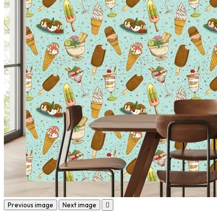
Previous image
Next image
