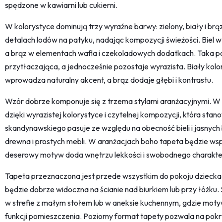
spędzone w kawiarni lub cukierni.
W kolorystyce dominują trzy wyraźne barwy: zielony, biały i brąz
detalach lodów na patyku, nadając kompozycji świeżości. Biel 
a brąz w elementach wafla i czekoladowych dodatkach. Taka pal
przytłaczająca, a jednocześnie pozostaje wyrazista. Biały kolor
wprowadza naturalny akcent, a brąz dodaje głębi i kontrastu.
Wzór dobrze komponuje się z trzema stylami aranżacyjnymi. 
dzięki wyrazistej kolorystyce i czytelnej kompozycji, która sta
skandynawskiego pasuje ze względu na obecność bieli i jasnych
drewna i prostych mebli. W aranżacjach boho tapeta będzie wsp
deserowy motyw doda wnętrzu lekkości i swobodnego charakte
Tapeta przeznaczona jest przede wszystkim do pokoju dziecka, 
będzie dobrze widoczna na ścianie nad biurkiem lub przy łóżku. 
w strefie z małym stołem lub w aneksie kuchennym, gdzie moty
funkcji pomieszczenia. Poziomy format tapety pozwala na pokryc