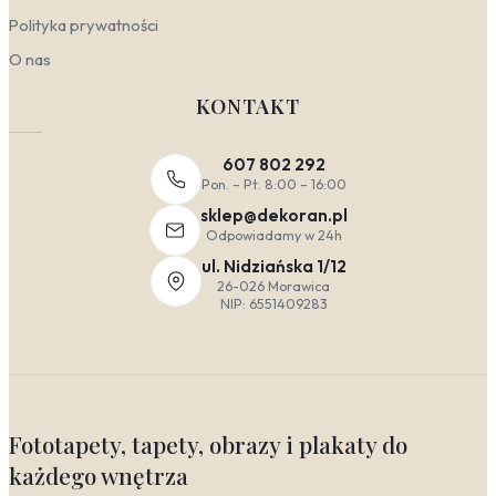
Polityka prywatności
O nas
KONTAKT
607 802 292
Pon. – Pt. 8:00 – 16:00
sklep@dekoran.pl
Odpowiadamy w 24h
ul. Nidziańska 1/12
26-026 Morawica
NIP: 6551409283
Fototapety, tapety, obrazy i plakaty do
każdego wnętrza