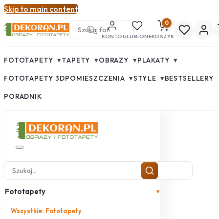
Skip to main content
0
KONTO
ULUBIONE
KOSZYK
▾
▾
▾
▾
FOTOTAPETY
TAPETY
OBRAZY
PLAKATY
▾
▾
FOTOTAPETY 3D
POMIESZCZENIA
STYLE
BESTSELLERY
PORADNIK
Fototapety
▾
Wszystkie: Fototapety