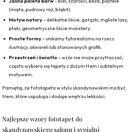
Jasna paleta barw
– biel, szarości, beże, pastele
(mięta, pudrowy róż, błękit).
Motyw natury
– delikatne liście, gałązki, mgliste lasy,
ptaki, geometryczne liście monstery.
Proste formy
– unikamy fotorealizmu na rzecz
ilustracji, akwareli lub stonowanych grafik.
Przestrzeń i światło
– wzór nie może przytłaczać,
często wybiera się tapety z dużym tłem i subtelnym
motywem.
Pamiętaj, że fototapeta w stylu skandynawskim ma być
tłem, które uspokaja i dodaje wnętrzu lekkości.
Najlepsze wzory fototapet do
skandynawskiego salonu i sypialni