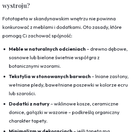
wystroju?
Fototapeta w skandynawskim wnętrzu nie powinna
konkurować z meblami i dodatkami. Oto zasady, które
pomogą Ci zachować spójność:
Meble w naturalnych odcieniach
– drewno dębowe,
sosnowe lub bielone świetnie współgra z
botanicznymi wzorami.
Tekstylia w stonowanych barwach
– lniane zasłony,
wełniane pledy, bawełniane poszewki w kolorze ecru
lub szarości.
Dodatki z natury
– wiklinowe kosze, ceramiczne
donice, gałązki w wazonie – podkreślą organiczny
charakter tapety.
Minimalizm w dekoracjach
– jeśli tapeta ma