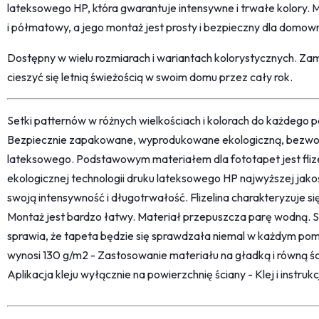
lateksowego HP, która gwarantuje intensywne i trwałe kolory. M
i półmatowy, a jego montaż jest prosty i bezpieczny dla domow
Dostępny w wielu rozmiarach i wariantach kolorystycznych. Za
cieszyć się letnią świeżością w swoim domu przez cały rok.
Setki patternów w różnych wielkościach i kolorach do każdego po
Bezpiecznie zapakowane, wyprodukowane ekologiczną, bezwon
lateksowego. Podstawowym materiałem dla fototapet jest fliz
ekologicznej technologii druku lateksowego HP najwyższej jako
swoją intensywność i długotrwałość. Flizelina charakteryzuje s
Montaż jest bardzo łatwy. Materiał przepuszcza parę wodną. 
sprawia, że tapeta będzie się sprawdzała niemal w każdym pom
wynosi 130 g/m2 - Zastosowanie materiału na gładką i równą śc
Aplikacja kleju wyłącznie na powierzchnię ściany - Klej i instru