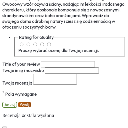
Owocowy wzór ożywia ściany, nadając im lekkości i radosnego
charakteru, który doskonale komponuje się z nowoczesnymi,
skandynawskimi oraz boho aranżacjami. Wprowadź do
swojego domu odrobinę natury i ciesz się codziennością w
otoczeniu soczystych barw.
Rating for
Quality
Proszę wybrać ocenę dla Twojej recenzji.
Title of your review
Twoje imię i nazwisko
Twoja recenzja
*
Pola wymagane
Anuluj
Wyślij
Recenzja została wysłana