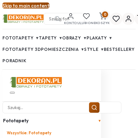
Skip to main content
0
KONTO
ULUBIONE
KOSZYK
▾
▾
▾
▾
FOTOTAPETY
TAPETY
OBRAZY
PLAKATY
▾
▾
FOTOTAPETY 3D
POMIESZCZENIA
STYLE
BESTSELLERY
PORADNIK
Fototapety
▾
Wszystkie: Fototapety