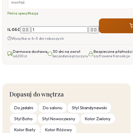
montaż.
Pełna specyfikacja




ILOŚĆ
Wysyłka w 4–5 dni roboczych
Darmowa dostawa
30 dni na zwrot
Bezpieczne płatności
od 200 zł
bez podania przyczyny
szyfrowane transakcje
Dopasuj do wnętrza
Do jadalni
Do salonu
Styl Skandynawski
Styl Boho
Styl Nowoczesny
Kolor Zielony
Kolor Biały
Kolor Różowy