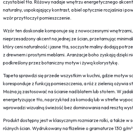
czysta biel tła. Różowy nadaje wnętrzu energetycznego akcent
naturalny, uspokajający kontrast, a biel optycznie rozjaśnia i p
wzór przytłoczył pomieszczenie.
Wzór ten doskonale komponuje się z nowoczesnymi wnętrzami, g
nieprzesadzony akcent na jednej ze ścian, przełamując minima
który ceni naturalność i jasne tła, soczyste maliny dodają potrz
z drewnem i prostymi meblami. Aranżacje boho zyskają dzięki n
podkreślony przez botaniczny motyw i żywą kolorystykę.
Tapeta sprawdzi się przede wszystkim w kuchni, gdzie motyw s
koresponduje z funkcją pomieszczenia, a róż z zielenią ożywia 
Można ją zastosować na ścianie nad blatem lub stołem. W jadaln
energetyzujące tło, na przykład za komodą lub w strefie wypoc
wprowadzi wizualną świeżość bez dominowania nad resztą wyst
Produkt dostępny jest w klasycznym rozmiarze rolki, a także 
różnych ścian. Wydrukowany na flizelinie o gramaturze 130 g/m²