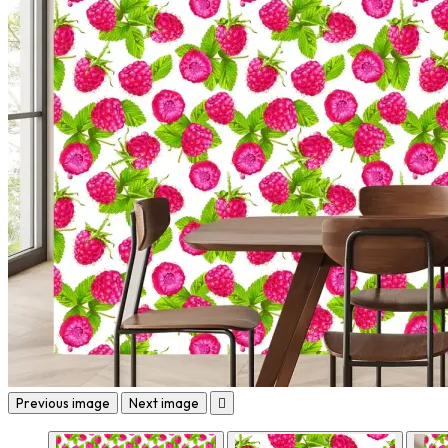
Previous image
Next image
