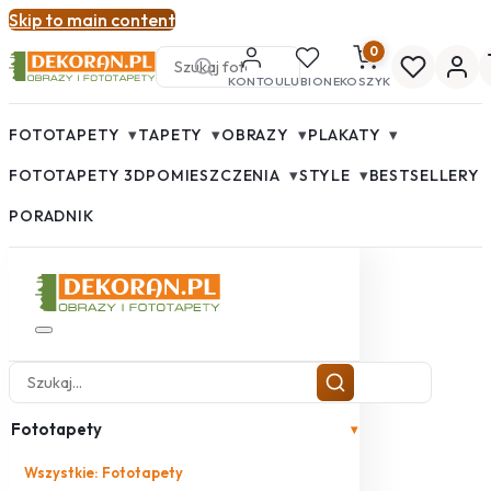
Skip to main content
0
KONTO
ULUBIONE
KOSZYK
▾
▾
▾
▾
FOTOTAPETY
TAPETY
OBRAZY
PLAKATY
▾
▾
FOTOTAPETY 3D
POMIESZCZENIA
STYLE
BESTSELLERY
PORADNIK
Fototapety
▾
Wszystkie: Fototapety