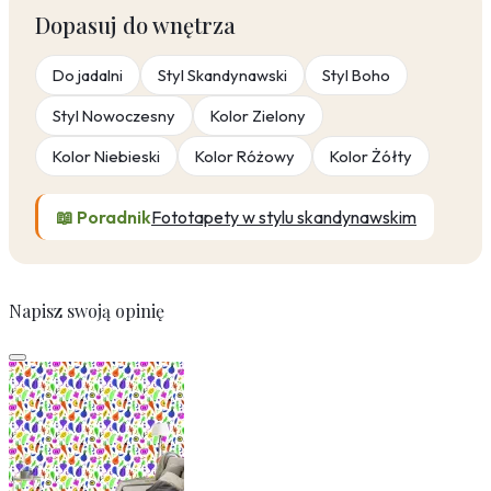
Dopasuj do wnętrza
Do jadalni
Styl Skandynawski
Styl Boho
Styl Nowoczesny
Kolor Zielony
Kolor Niebieski
Kolor Różowy
Kolor Żółty
📖 Poradnik
Fototapety w stylu skandynawskim
Napisz swoją opinię