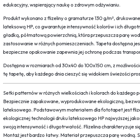
edukacyjny, wspierający naukę o zdrowym odżywianiu.
Produkt wykonano z flizeliny o gramaturze 130 g/m², drukowa
lateksową HP, co gwarantuje intensywność kolorów i ich długot
gładką, półmatową powierzchnią, która przepuszcza parę wodn
zastosowanie w różnych pomieszczeniach. Tapeta dostępna jest
bezpieczne opakowanie zapewnia jej ochronę podczas transpor
Dostępna w rozmiarach od 30x40 do 100x150 cm, z możliwości
tę tapetę, aby każdego dnia cieszyć się widokiem świeżości pr
Setki patternów w różnych wielkościach i kolorach do każdego po
Bezpiecznie zapakowane, wyprodukowane ekologiczną, bezwon
lateksowego. Podstawowym materiałem dla fototapet jest fliz
ekologicznej technologii druku lateksowego HP najwyższej jako
swoją intensywność i długotrwałość. Flizelina charakteryzuje s
Montaż jest bardzo łatwy. Materiał przepuszcza parę wodną. 