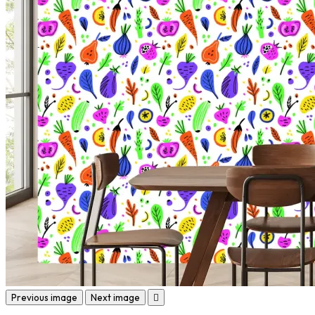
Previous image
Next image
