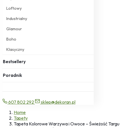
Loftowy
Industrialny
Glamour
Boho
Klasyczny
Bestsellery
Poradnik
607 802 292
sklep@dekoran.pl
Home
Tapety
Tapeta Kolorowe Warzywa i Owoce – Świeżość Targu