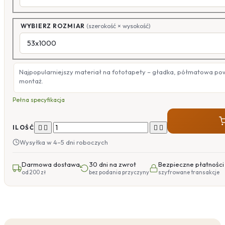
WYBIERZ ROZMIAR
(szerokość × wysokość)
Najpopularniejszy materiał na fototapety – gładka, półmatowa po
montaż.
Pełna specyfikacja




ILOŚĆ
Wysyłka w 4–5 dni roboczych
Darmowa dostawa
30 dni na zwrot
Bezpieczne płatności
od 200 zł
bez podania przyczyny
szyfrowane transakcje