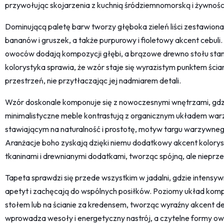
przywołując skojarzenia z kuchnią śródziemnomorską i żywnośc
Dominującą paletę barw tworzy głęboka zieleń liści zestawion
bananów i gruszek, a także purpurowy i fioletowy akcent cebuli.
owoców dodają kompozycji głębi, a brązowe drewno stołu stanow
kolorystyka sprawia, że wzór staje się wyrazistym punktem ściany
przestrzeń, nie przytłaczając jej nadmiarem detali.
Wzór doskonale komponuje się z nowoczesnymi wnętrzami, gdz
minimalistyczne meble kontrastują z organicznym układem war
stawiającym na naturalność i prostotę, motyw targu warzywnego 
Aranżacje boho zyskają dzięki niemu dodatkowy akcent kolorys
tkaninami i drewnianymi dodatkami, tworząc spójną, ale nieprz
Tapeta sprawdzi się przede wszystkim w jadalni, gdzie inten
apetyt i zachęcają do wspólnych posiłków. Poziomy układ komp
stołem lub na ścianie za kredensem, tworząc wyraźny akcent d
wprowadza wesoły i energetyczny nastrój, a czytelne formy 