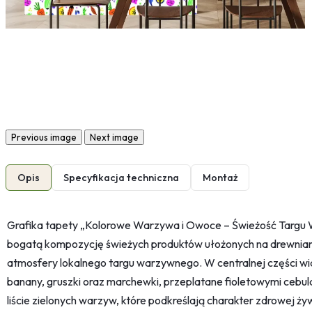
Previous image
Next image
Opis
Specyfikacja techniczna
Montaż
Grafika tapety „Kolorowe Warzywa i Owoce – Świeżość Targu
bogatą kompozycję świeżych produktów ułożonych na drewnian
atmosfery lokalnego targu warzywnego. W centralnej części w
banany, gruszki oraz marchewki, przeplatane fioletowymi cebul
liście zielonych warzyw, które podkreślają charakter zdrowej ży