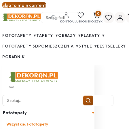
Skip to main content
0
KONTO
ULUBIONE
KOSZYK
▾
▾
▾
▾
FOTOTAPETY
TAPETY
OBRAZY
PLAKATY
▾
▾
FOTOTAPETY 3D
POMIESZCZENIA
STYLE
BESTSELLERY
PORADNIK
Fototapety
▾
Wszystkie: Fototapety