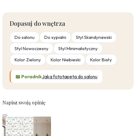
Dopasuj do wnętrza
Do salonu
Do sypialni
Styl Skandynawski
Styl Nowoczesny
Styl Minimalistyczny
Kolor Zielony
Kolor Niebieski
Kolor Biały
📖 Poradnik
Jaka fototapeta do salonu
Napisz swoją opinię