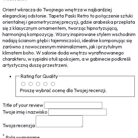
Orient wkracza do Twojnego wnętrza w najbardziej
eleganckiej odsłonie. Tapeta Paski Retro to połączenie sztuki
orientalnej i geometrycznej precyzji, gdzie arabeska przeplata
się z klasycznym ornamentem, tworząc hipnotyzującą,
harmonijną kompozycję. Wzory inspirowane stylem wschodnim
nadają ścianom głębi i tajemniczości, idealnie komponując się
zarówno z nowoczesnym minimalizmem, jak i przytulnym
klimatem boho. W salonie doda wnętrzu wyrafinowanego
charakteru, w sypialni otuli spokojem, a w gabinecie podkreśli
artystyczną duszę przestrzeni.
Rating for
Quality
Proszę wybrać ocenę dla Twojej recenzji.
Title of your review
Twoje imię i nazwisko
Twoja recenzja
*
Pola wymagane