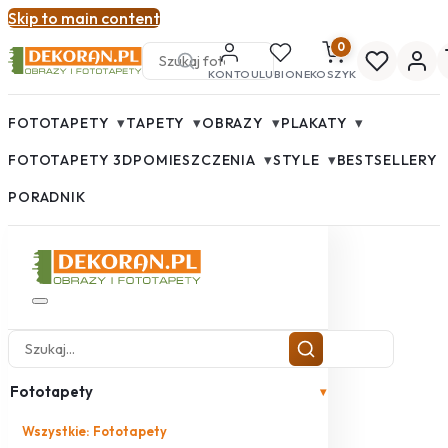
Skip to main content
0
KONTO
ULUBIONE
KOSZYK
▾
▾
▾
▾
FOTOTAPETY
TAPETY
OBRAZY
PLAKATY
▾
▾
FOTOTAPETY 3D
POMIESZCZENIA
STYLE
BESTSELLERY
PORADNIK
Fototapety
▾
Wszystkie: Fototapety