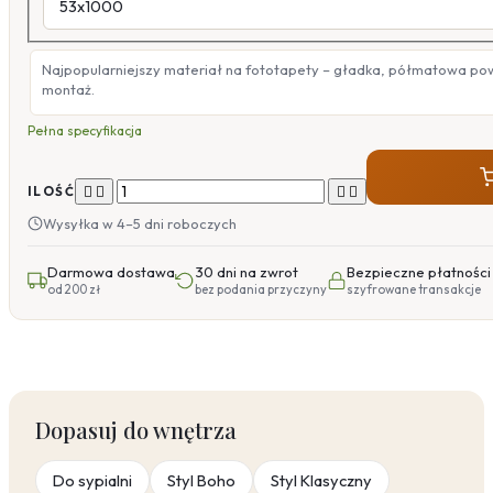
Najpopularniejszy materiał na fototapety – gładka, półmatowa po
montaż.
Pełna specyfikacja




ILOŚĆ
Wysyłka w 4–5 dni roboczych
Darmowa dostawa
30 dni na zwrot
Bezpieczne płatności
od 200 zł
bez podania przyczyny
szyfrowane transakcje
Dopasuj do wnętrza
Do sypialni
Styl Boho
Styl Klasyczny