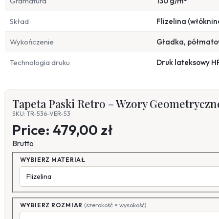
Gramatura
130 g/m²
Skład
Flizelina (włóknin
Wykończenie
Gładka, półmat
Technologia druku
Druk lateksowy H
Tapeta Paski Retro – Wzory Geometryczn
SKU: TR-536-VER-53
Price:
479,00 zł
Brutto
WYBIERZ MATERIAŁ
WYBIERZ ROZMIAR
(szerokość × wysokość)