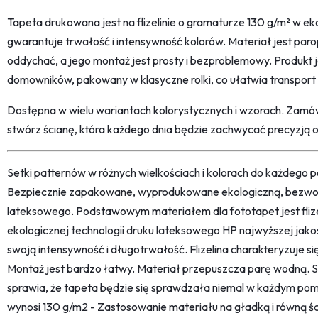
Tapeta drukowana jest na flizelinie o gramaturze 130 g/m² w eko
gwarantuje trwałość i intensywność kolorów. Materiał jest par
oddychać, a jego montaż jest prosty i bezproblemowy. Produkt j
domowników, pakowany w klasyczne rolki, co ułatwia transport
Dostępna w wielu wariantach kolorystycznych i wzorach. Zamów
stwórz ścianę, która każdego dnia będzie zachwycać precyzją 
Setki patternów w różnych wielkościach i kolorach do każdego po
Bezpiecznie zapakowane, wyprodukowane ekologiczną, bezwon
lateksowego. Podstawowym materiałem dla fototapet jest fliz
ekologicznej technologii druku lateksowego HP najwyższej jako
swoją intensywność i długotrwałość. Flizelina charakteryzuje s
Montaż jest bardzo łatwy. Materiał przepuszcza parę wodną. 
sprawia, że tapeta będzie się sprawdzała niemal w każdym pom
wynosi 130 g/m2 - Zastosowanie materiału na gładką i równą śc