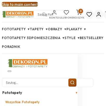
Skip to main content
0
KONTO
ULUBIONE
KOSZYK
▾
▾
▾
▾
FOTOTAPETY
TAPETY
OBRAZY
PLAKATY
▾
▾
FOTOTAPETY 3D
POMIESZCZENIA
STYLE
BESTSELLERY
PORADNIK
Fototapety
▾
Wszystkie: Fototapety