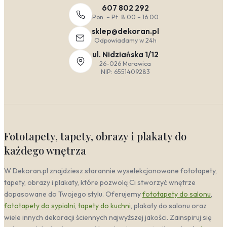
607 802 292
Pon. – Pt. 8:00 – 16:00
sklep@dekoran.pl
Odpowiadamy w 24h
ul. Nidziańska 1/12
26-026 Morawica
NIP: 6551409283
Fototapety, tapety, obrazy i plakaty do
każdego wnętrza
W Dekoran.pl znajdziesz starannie wyselekcjonowane fototapety,
tapety, obrazy i plakaty, które pozwolą Ci stworzyć wnętrze
dopasowane do Twojego stylu. Oferujemy
fototapety do salonu
,
fototapety do sypialni
,
tapety do kuchni
, plakaty do salonu oraz
wiele innych dekoracji ściennych najwyższej jakości. Zainspiruj się