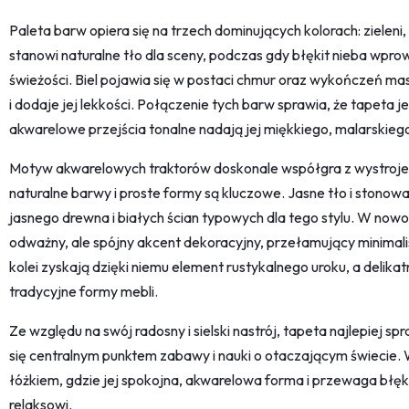
Paleta barw opiera się na trzech dominujących kolorach: zieleni, n
stanowi naturalne tło dla sceny, podczas gdy błękit nieba wpro
świeżości. Biel pojawia się w postaci chmur oraz wykończeń mas
i dodaje jej lekkości. Połączenie tych barw sprawia, że tapeta je
akwarelowe przejścia tonalne nadają jej miękkiego, malarskieg
Motyw akwarelowych traktorów doskonale współgra z wystroje
naturalne barwy i proste formy są kluczowe. Jasne tło i stonow
jasnego drewna i białych ścian typowych dla tego stylu. W now
odważny, ale spójny akcent dekoracyjny, przełamujący minimal
kolei zyskają dzięki niemu element rustykalnego uroku, a delika
tradycyjne formy mebli.
Ze względu na swój radosny i sielski nastrój, tapeta najlepiej sp
się centralnym punktem zabawy i nauki o otaczającym świecie. W 
łóżkiem, gdzie jej spokojna, akwarelowa forma i przewaga błękitu
relaksowi.