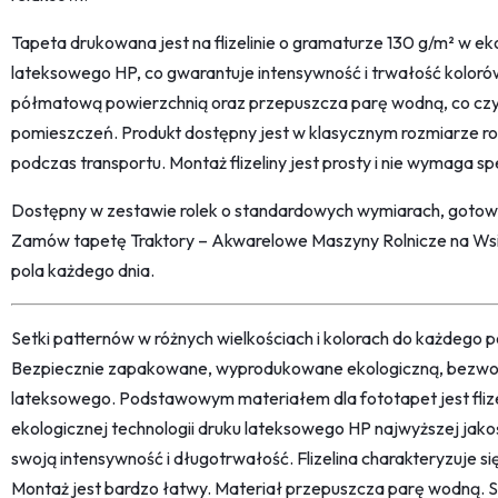
Tapeta drukowana jest na flizelinie o gramaturze 130 g/m² w eko
lateksowego HP, co gwarantuje intensywność i trwałość kolorów
półmatową powierzchnią oraz przepuszcza parę wodną, co czy
pomieszczeń. Produkt dostępny jest w klasycznym rozmiarze ro
podczas transportu. Montaż flizeliny jest prosty i nie wymaga sp
Dostępny w zestawie rolek o standardowych wymiarach, gotow
Zamów tapetę Traktory – Akwarelowe Maszyny Rolnicze na Wsi i 
pola każdego dnia.
Setki patternów w różnych wielkościach i kolorach do każdego po
Bezpiecznie zapakowane, wyprodukowane ekologiczną, bezwon
lateksowego. Podstawowym materiałem dla fototapet jest fliz
ekologicznej technologii druku lateksowego HP najwyższej jako
swoją intensywność i długotrwałość. Flizelina charakteryzuje s
Montaż jest bardzo łatwy. Materiał przepuszcza parę wodną. 