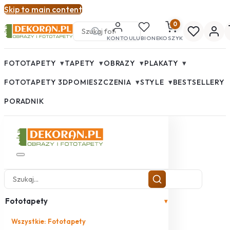
Skip to main content
0
KONTO
ULUBIONE
KOSZYK
▾
▾
▾
▾
FOTOTAPETY
TAPETY
OBRAZY
PLAKATY
▾
▾
FOTOTAPETY 3D
POMIESZCZENIA
STYLE
BESTSELLERY
PORADNIK
Fototapety
▾
Wszystkie: Fototapety