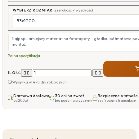
WYBIERZ ROZMIAR
(szerokość × wysokość)
Najpopularniejszy materiał na fototapety – gładka, półmatowa po
montaż.
Pełna specyfikacja




ILOŚĆ
Wysyłka w 4–5 dni roboczych
Darmowa dostawa
30 dni na zwrot
Bezpieczne płatności
od 200 zł
bez podania przyczyny
szyfrowane transakcje