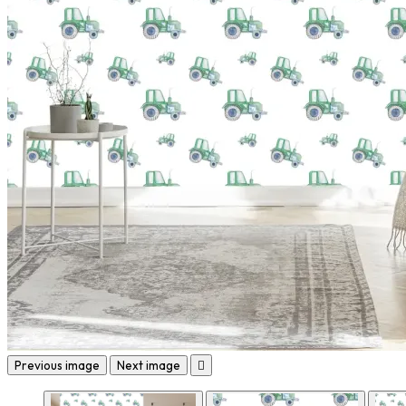
Previous image
Next image
