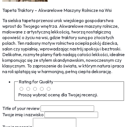
Tapeta Traktory – Akwarelowe Maszyny Rolnicze na Wsi
Ta sielska tapeta przenosi urok wiejskiego gospodarstwa
wprost do Twojego wnętrza. Akwarelowe maszyny rolnicze,
malowane z artystyczną lekkością, tworzą nostalgiczną
opowieść o życiu na wsi, gdzie traktory suną po złocistych
polach. Ten radosny motyw rolnictwa ociepla pokój dziecka,
salon czy sypialnię, wprowadzając nastrój spokoju i beztroski.
Delikatne, rozmyte plamy farb nadają całości lekkości, idealnie
komponując się ze stylem skandynawskim, nowoczesnym czy
klasycznym. To zaproszenie do świata, w którym natura i praca
na roli splatają się w harmonijną, pełną ciepła dekorację.
Rating for
Quality
Proszę wybrać ocenę dla Twojej recenzji.
Title of your review
Twoje imię i nazwisko
Twoja recenzja