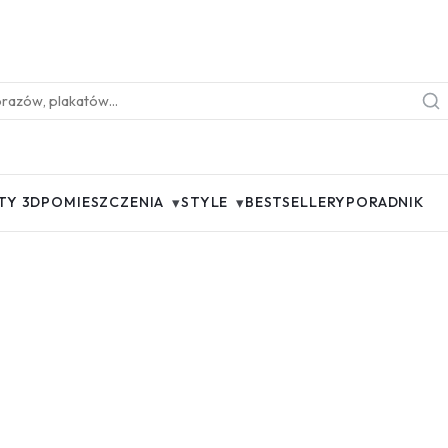
▾
▾
TY 3D
POMIESZCZENIA
STYLE
BESTSELLERY
PORADNIK