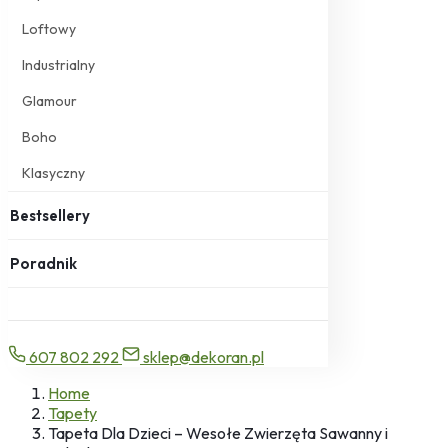
Loftowy
Industrialny
Glamour
Boho
Klasyczny
Bestsellery
Poradnik
607 802 292
sklep@dekoran.pl
Home
Tapety
Tapeta Dla Dzieci – Wesołe Zwierzęta Sawanny i