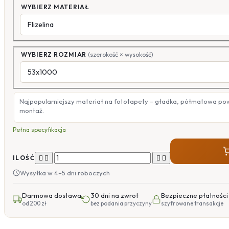
WYBIERZ MATERIAŁ
WYBIERZ ROZMIAR
(szerokość × wysokość)
Najpopularniejszy materiał na fototapety – gładka, półmatowa po
montaż.
Pełna specyfikacja




ILOŚĆ
Wysyłka w 4–5 dni roboczych
Darmowa dostawa
30 dni na zwrot
Bezpieczne płatności
od 200 zł
bez podania przyczyny
szyfrowane transakcje