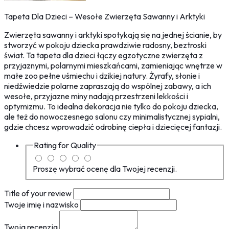
Tapeta Dla Dzieci – Wesołe Zwierzęta Sawanny i Arktyki
Zwierzęta sawanny i arktyki spotykają się na jednej ścianie, by
stworzyć w pokoju dziecka prawdziwie radosny, beztroski
świat. Ta tapeta dla dzieci łączy egzotyczne zwierzęta z
przyjaznymi, polarnymi mieszkańcami, zamieniając wnętrze w
małe zoo pełne uśmiechu i dzikiej natury. Żyrafy, słonie i
niedźwiedzie polarne zapraszają do wspólnej zabawy, a ich
wesołe, przyjazne miny nadają przestrzeni lekkości i
optymizmu. To idealna dekoracja nie tylko do pokoju dziecka,
ale też do nowoczesnego salonu czy minimalistycznej sypialni,
gdzie chcesz wprowadzić odrobinę ciepła i dziecięcej fantazji.
Rating for
Quality
Proszę wybrać ocenę dla Twojej recenzji.
Title of your review
Twoje imię i nazwisko
Twoja recenzja