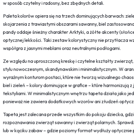
w sposób czytelny i radosny, bez zbędnych detali.
Paleta kolorów opiera się na trzech dominujących barwach: zieleni
skojarzenia z trawiastymi obszarami sawanny, biel zastosowana
pandy oddaje śnieżny charakter Arktyki, a żółte akcenty (słońce
optycznej lekkości. Taki zestaw kolorystyczny nie przytłacza w
współgra z jasnymi meblami oraz neutralnymi podłogami.
Ze względu na uproszczoną kreskę i czytelne kształty zwierząt
stylu nowoczesnym, skandynawskim i minimalistycznym. W aranż
wyraźnym konturom postaci, które nie tworzą wizualnego chaos
biel i zieleń – kolory dominujące w grafice – które harmonizują
tekstyliami. W minimalistycznym wnętrzu tapeta działa jako jed
ponieważ nie zawiera dodatkowych wzorów ani złudzeń optycz
Tapeta jest zalecana przede wszystkim do pokoju dziecka, gdz
rozpoznawania zwierząt sawanny i zwierząt polarnych. Sprawdzi 
lub w kąciku zabaw – gdzie poziomy format wydłuży optycznie p