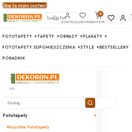
Skip to main content
0
KONTO
ULUBIONE
KOSZYK
▾
▾
▾
▾
FOTOTAPETY
TAPETY
OBRAZY
PLAKATY
▾
▾
FOTOTAPETY 3D
POMIESZCZENIA
STYLE
BESTSELLERY
PORADNIK
Fototapety
▾
Wszystkie: Fototapety