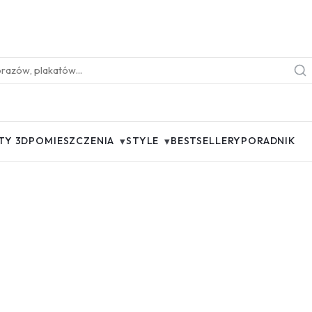
▾
▾
TY 3D
POMIESZCZENIA
STYLE
BESTSELLERY
PORADNIK