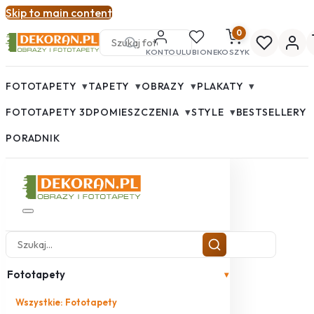
Skip to main content
0
KONTO
ULUBIONE
KOSZYK
▾
▾
▾
▾
FOTOTAPETY
TAPETY
OBRAZY
PLAKATY
▾
▾
FOTOTAPETY 3D
POMIESZCZENIA
STYLE
BESTSELLERY
PORADNIK
Fototapety
▾
Wszystkie: Fototapety