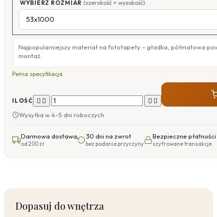
WYBIERZ ROZMIAR
(szerokość × wysokość)
Najpopularniejszy materiał na fototapety – gładka, półmatowa po
montaż.
Pełna specyfikacja




ILOŚĆ
Wysyłka w 4–5 dni roboczych
Darmowa dostawa
30 dni na zwrot
Bezpieczne płatności
od 200 zł
bez podania przyczyny
szyfrowane transakcje
Dopasuj do wnętrza