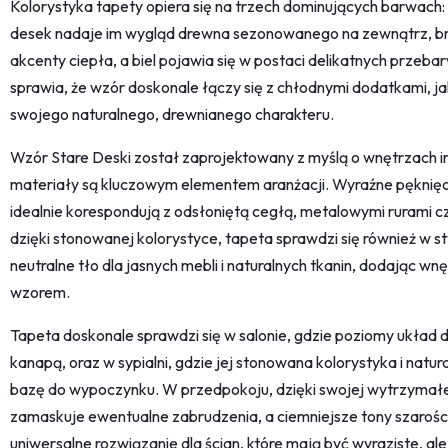
Kolorystyka tapety opiera się na trzech dominujących barwach:
desek nadaje im wygląd drewna sezonowanego na zewnątrz, b
akcenty ciepła, a biel pojawia się w postaci delikatnych przeba
sprawia, że wzór doskonale łączy się z chłodnymi dodatkami, jak
swojego naturalnego, drewnianego charakteru.
Wzór Stare Deski został zaprojektowany z myślą o wnętrzach in
materiały są kluczowym elementem aranżacji. Wyraźne pęknięc
idealnie korespondują z odsłoniętą cegłą, metalowymi rurami 
dzięki stonowanej kolorystyce, tapeta sprawdzi się również w s
neutralne tło dla jasnych mebli i naturalnych tkanin, dodając w
wzorem.
Tapeta doskonale sprawdzi się w salonie, gdzie poziomy układ 
kanapą, oraz w sypialni, gdzie jej stonowana kolorystyka i nat
bazę do wypoczynku. W przedpokoju, dzięki swojej wytrzymałej
zamaskuje ewentualne zabrudzenia, a ciemniejsze tony szarości
uniwersalne rozwiązanie dla ścian, które mają być wyraziste, ale