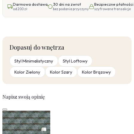
Darmowa dostawa
30 dni na zwrot
Bezpieczne płatności
od 200 zł
bez podania przyczyny
szyfrowane transakcje
Dopasuj do wnętrza
Styl Minimalistyczny
Styl Loftowy
Kolor Zielony
Kolor Szary
Kolor Brązowy
Napisz swoją opinię