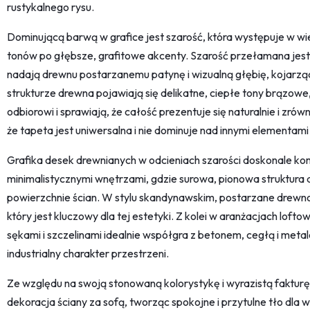
rustykalnego rysu.
Dominującą barwą w grafice jest szarość, która występuje w wie
tonów po głębsze, grafitowe akcenty. Szarość przełamana jest s
nadają drewnu postarzanemu patynę i wizualną głębię, kojarz
strukturze drewna pojawiają się delikatne, ciepłe tony brązow
odbiorowi i sprawiają, że całość prezentuje się naturalnie i zr
że tapeta jest uniwersalna i nie dominuje nad innymi elementam
Grafika desek drewnianych w odcieniach szarości doskonale ko
minimalistycznymi wnętrzami, gdzie surowa, pionowa struktura
powierzchnie ścian. W stylu skandynawskim, postarzane drewno
który jest kluczowy dla tej estetyki. Z kolei w aranżacjach lof
sękami i szczelinami idealnie współgra z betonem, cegłą i met
industrialny charakter przestrzeni.
Ze względu na swoją stonowaną kolorystykę i wyrazistą fakturę,
dekoracja ściany za sofą, tworząc spokojne i przytulne tło dla