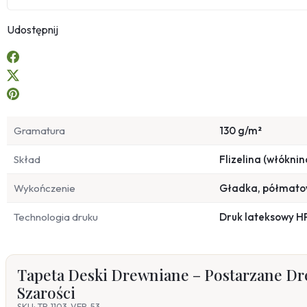
Udostępnij
Gramatura
130 g/m²
Skład
Flizelina (włóknin
Wykończenie
Gładka, półmat
Technologia druku
Druk lateksowy H
Tapeta Deski Drewniane – Postarzane D
Szarości
SKU: TR-1103-VER-53