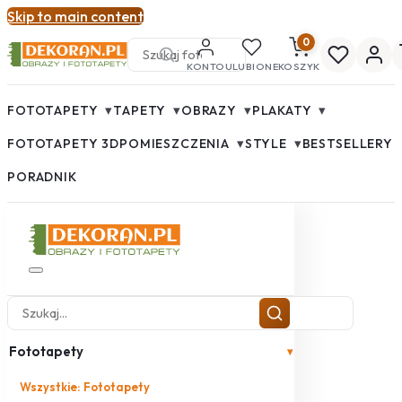
Skip to main content
0
KONTO
ULUBIONE
KOSZYK
▾
▾
▾
▾
FOTOTAPETY
TAPETY
OBRAZY
PLAKATY
▾
▾
FOTOTAPETY 3D
POMIESZCZENIA
STYLE
BESTSELLERY
PORADNIK
Fototapety
▾
Wszystkie: Fototapety