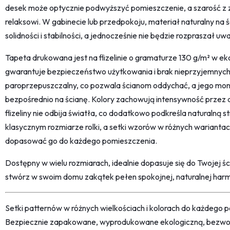
desek może optycznie podwyższyć pomieszczenie, a szarość z zi
relaksowi. W gabinecie lub przedpokoju, materiał naturalny na 
solidności i stabilności, a jednocześnie nie będzie rozpraszał uw
Tapeta drukowana jest na flizelinie o gramaturze 130 g/m² w eko
gwarantuje bezpieczeństwo użytkowania i brak nieprzyjemnych
paroprzepuszczalny, co pozwala ścianom oddychać, a jego montaż
bezpośrednio na ścianę. Kolory zachowują intensywność przez 
flizeliny nie odbija światła, co dodatkowo podkreśla naturalną 
klasycznym rozmiarze rolki, a setki wzorów w różnych warianta
dopasować go do każdego pomieszczenia.
Dostępny w wielu rozmiarach, idealnie dopasuje się do Twojej 
stwórz w swoim domu zakątek pełen spokojnej, naturalnej harm
Setki patternów w różnych wielkościach i kolorach do każdego po
Bezpiecznie zapakowane, wyprodukowane ekologiczną, bezwon