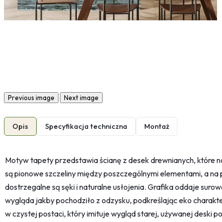
Previous image
Next image
Opis
Specyfikacja techniczna
Montaż
Motyw tapety przedstawia ścianę z desek drewnianych, które n
są pionowe szczeliny między poszczególnymi elementami, a na
dostrzegalne są sęki i naturalne usłojenia. Grafika oddaje surow
wygląda jakby pochodziło z odzysku, podkreślając eko charakter 
w czystej postaci, który imituje wygląd starej, używanej deski 