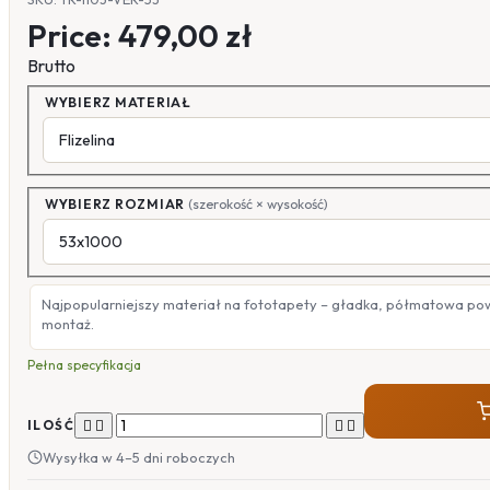
Price:
479,00 zł
Brutto
WYBIERZ MATERIAŁ
WYBIERZ ROZMIAR
(szerokość × wysokość)
Najpopularniejszy materiał na fototapety – gładka, półmatowa po
montaż.
Pełna specyfikacja




ILOŚĆ
Wysyłka w 4–5 dni roboczych