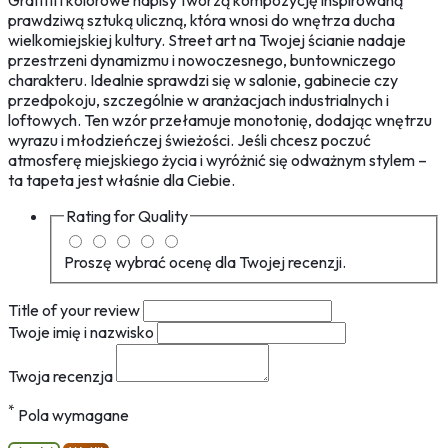
Graffiti i kolorowe napisy tworzą kompozycję inspirowaną
prawdziwą sztuką uliczną, która wnosi do wnętrza ducha
wielkomiejskiej kultury. Street art na Twojej ścianie nadaje
przestrzeni dynamizmu i nowoczesnego, buntowniczego
charakteru. Idealnie sprawdzi się w salonie, gabinecie czy
przedpokoju, szczególnie w aranżacjach industrialnych i
loftowych. Ten wzór przełamuje monotonię, dodając wnętrzu
wyrazu i młodzieńczej świeżości. Jeśli chcesz poczuć
atmosferę miejskiego życia i wyróżnić się odważnym stylem –
ta tapeta jest właśnie dla Ciebie.
Rating for
Quality
Proszę wybrać ocenę dla Twojej recenzji.
Title of your review
Twoje imię i nazwisko
Twoja recenzja
*
Pola wymagane