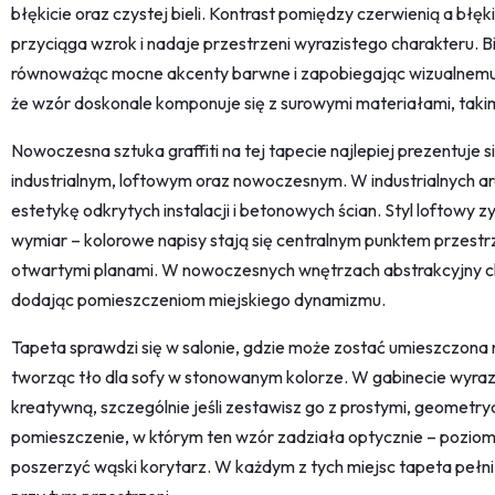
błękicie oraz czystej bieli. Kontrast pomiędzy czerwienią a błęk
przyciąga wzrok i nadaje przestrzeni wyrazistego charakteru. Bi
równoważąc mocne akcenty barwne i zapobiegając wizualnemu 
że wzór doskonale komponuje się z surowymi materiałami, takimi
Nowoczesna sztuka graffiti na tej tapecie najlepiej prezentuje
industrialnym, loftowym oraz nowoczesnym. W industrialnych a
estetykę odkrytych instalacji i betonowych ścian. Styl loftowy 
wymiar – kolorowe napisy stają się centralnym punktem przestrz
otwartymi planami. W nowoczesnych wnętrzach abstrakcyjny cha
dodając pomieszczeniom miejskiego dynamizmu.
Tapeta sprawdzi się w salonie, gdzie może zostać umieszczona 
tworząc tło dla sofy w stonowanym kolorze. W gabinecie wyraz
kreatywną, szczególnie jeśli zestawisz go z prostymi, geometr
pomieszczenie, w którym ten wzór zadziała optycznie – poziom
poszerzyć wąski korytarz. W każdym z tych miejsc tapeta pełni