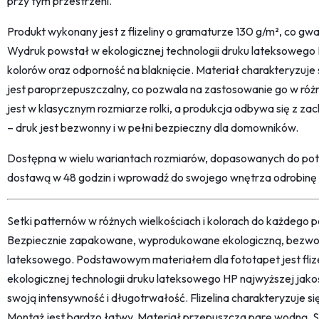
przy tym przestrzeni.
Produkt wykonany jest z flizeliny o gramaturze 130 g/m², co gwa
Wydruk powstał w ekologicznej technologii druku lateksowego
kolorów oraz odporność na blaknięcie. Materiał charakteryzuje
jest paroprzepuszczalny, co pozwala na zastosowanie go w ró
jest w klasycznym rozmiarze rolki, a produkcja odbywa się z
– druk jest bezwonny i w pełni bezpieczny dla domowników.
Dostępna w wielu wariantach rozmiarów, dopasowanych do potr
dostawą w 48 godzin i wprowadź do swojego wnętrza odrobinę mi
Setki patternów w różnych wielkościach i kolorach do każdego po
Bezpiecznie zapakowane, wyprodukowane ekologiczną, bezwon
lateksowego. Podstawowym materiałem dla fototapet jest fliz
ekologicznej technologii druku lateksowego HP najwyższej jako
swoją intensywność i długotrwałość. Flizelina charakteryzuje s
Montaż jest bardzo łatwy. Materiał przepuszcza parę wodną. 