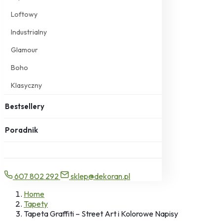
Loftowy
Industrialny
Glamour
Boho
Klasyczny
Bestsellery
Poradnik
607 802 292
sklep@dekoran.pl
Home
Tapety
Tapeta Graffiti – Street Art i Kolorowe Napisy