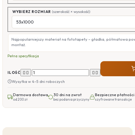
WYBIERZ ROZMIAR
(szerokość × wysokość)
Najpopularniejszy materiał na fototapety – gładka, półmatowa po
montaż.
Pełna specyfikacja




ILOŚĆ
Wysyłka w 4–5 dni roboczych
Darmowa dostawa
30 dni na zwrot
Bezpieczne płatności
od 200 zł
bez podania przyczyny
szyfrowane transakcje