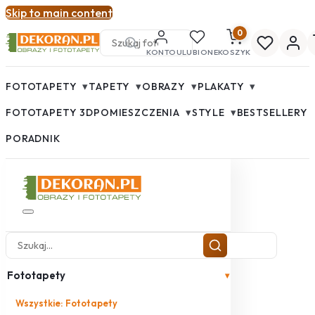
Skip to main content
0
KONTO
ULUBIONE
KOSZYK
▾
▾
▾
▾
FOTOTAPETY
TAPETY
OBRAZY
PLAKATY
▾
▾
FOTOTAPETY 3D
POMIESZCZENIA
STYLE
BESTSELLERY
PORADNIK
Fototapety
▾
Wszystkie: Fototapety