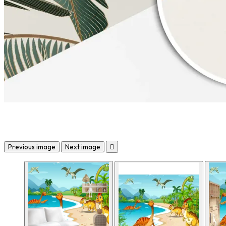
Previous image
Next image
