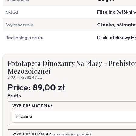
Skład
Flizelina (włóknin
Wykończenie
Gładka, półmat
Technologia druku
Druk lateksowy H
Fototapeta Dinozaury Na Plaży – Prehisto
Mezozoicznej
SKU: FT-2282-FALL
Price:
89,00 zł
Brutto
WYBIERZ MATERIAŁ
WYBIERZ ROZMIAR
(szerokość × wysokość)