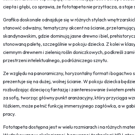
ciepła i głębi, co sprawia, że fototapeta nie przytłacza, a staje
Grafika doskonale odnajduje się w różnych stylach wnętrzarsk
stanowić odważny, tematyczny akcent na ścianie, przełamujący
skandynawskim, gdzie dominują jasne drewno i biel, prehistory
stonowaną paletę, szczególnie w pokoju dziecka. Z kolei w kla
ciemnym drewnem i zielenią roślin doniczkowych, podkreśli zamiło
przestrzeni intelektualnego, podróżniczego sznytu.
Ze względu na panoramiczny, horyzontalny format i bogactwo s
prezentuje się na dużej, wolnej ścianie. W pokoju dziecka będzi
rozbudzając dziecięcą fantazję i zainteresowanie światem prehist
za sofą, tworząc główny punkt aranżacyjny, który przyciąga wzr
łóżkiem, może pełnić funkcję immersyjnego zagłówka, a w gabine
pracy.
Fototapeta dostępna jest w wielu rozmiarach i na różnych mate