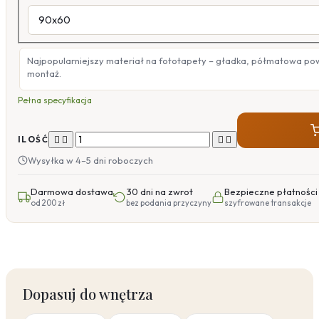
Najpopularniejszy materiał na fototapety – gładka, półmatowa po
montaż.
Pełna specyfikacja




ILOŚĆ
Wysyłka w 4–5 dni roboczych
Darmowa dostawa
30 dni na zwrot
Bezpieczne płatności
od 200 zł
bez podania przyczyny
szyfrowane transakcje
Dopasuj do wnętrza