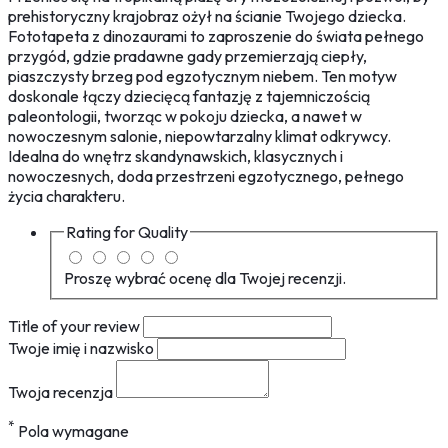
prehistoryczny krajobraz ożył na ścianie Twojego dziecka.
Fototapeta z dinozaurami to zaproszenie do świata pełnego
przygód, gdzie pradawne gady przemierzają ciepły,
piaszczysty brzeg pod egzotycznym niebem. Ten motyw
doskonale łączy dziecięcą fantazję z tajemniczością
paleontologii, tworząc w pokoju dziecka, a nawet w
nowoczesnym salonie, niepowtarzalny klimat odkrywcy.
Idealna do wnętrz skandynawskich, klasycznych i
nowoczesnych, doda przestrzeni egzotycznego, pełnego
życia charakteru.
Rating for
Quality
Proszę wybrać ocenę dla Twojej recenzji.
Title of your review
Twoje imię i nazwisko
Twoja recenzja
*
Pola wymagane