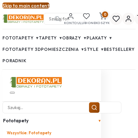
Skip to main content
0
KONTO
ULUBIONE
KOSZYK
▾
▾
▾
▾
FOTOTAPETY
TAPETY
OBRAZY
PLAKATY
▾
▾
FOTOTAPETY 3D
POMIESZCZENIA
STYLE
BESTSELLERY
PORADNIK
Fototapety
▾
Wszystkie: Fototapety