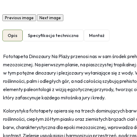
Previous image
Next image
Opis
Specyfikacja techniczna
Montaż
Fototapeta Dinozaury Na Plaży przenosi nas w sam środek preh
mezozoicznej. Na pierwszym planie, na piaszczystej tropikalnej
w tym potężne dinozaury i plezjozaury wyłaniające się z wody. 
roślinności, palm i odległych gór, a nad całością szybują prehist
elementy paleontologii z wizją egzotycznej przyrody, tworząc o
który zafascynuje każdego miłośnika jury i kredy.
Kolorystyka fototapety opiera się na trzech dominujących barwac
roślinności, ciepłym żółtym piasku oraz ziemistych brązach ciał 
barw, charakterystyczna dla epoki mezozoicznej, wprowadza do
kontrast. Zielenie uspokajają i harmonizują przestrzeń, podczas