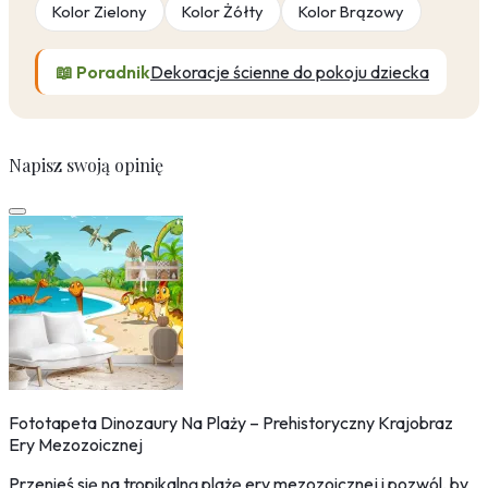
Kolor Zielony
Kolor Żółty
Kolor Brązowy
📖 Poradnik
Dekoracje ścienne do pokoju dziecka
Napisz swoją opinię
Fototapeta Dinozaury Na Plaży – Prehistoryczny Krajobraz
Ery Mezozoicznej
Przenieś się na tropikalną plażę ery mezozoicznej i pozwól, by