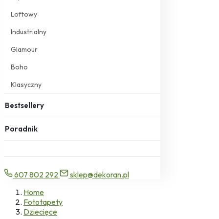
Loftowy
Industrialny
Glamour
Boho
Klasyczny
Bestsellery
Poradnik
607 802 292
sklep@dekoran.pl
Home
Fototapety
Dziecięce