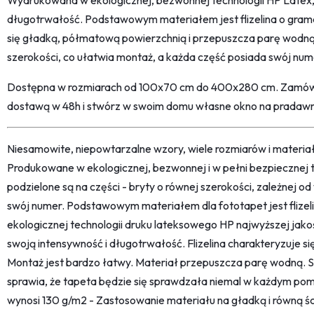
Wydrukowana w ekologicznej, bezwonnej technologii HP Latex, 
długotrwałość. Podstawowym materiałem jest flizelina o grama
się gładką, półmatową powierzchnią i przepuszcza parę wodną. 
szerokości, co ułatwia montaż, a każda część posiada swój num
Dostępna w rozmiarach od 100x70 cm do 400x280 cm. Zamów 
dostawą w 48h i stwórz w swoim domu własne okno na pradawny,
Niesamowite, niepowtarzalne wzory, wiele rozmiarów i materi
Produkowane w ekologicznej, bezwonnej i w pełni bezpiecznej 
podzielone są na części - bryty o równej szerokości, zależnej 
swój numer. Podstawowym materiałem dla fototapet jest flize
ekologicznej technologii druku lateksowego HP najwyższej jako
swoją intensywność i długotrwałość. Flizelina charakteryzuje s
Montaż jest bardzo łatwy. Materiał przepuszcza parę wodną. 
sprawia, że tapeta będzie się sprawdzała niemal w każdym pom
wynosi 130 g/m2 - Zastosowanie materiału na gładką i równą śc