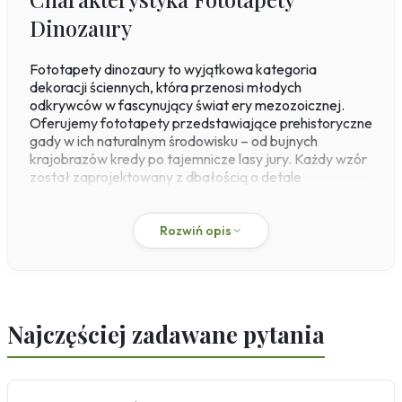
Dinozaury
Fototapety dinozaury to wyjątkowa kategoria
dekoracji ściennych, która przenosi młodych
odkrywców w fascynujący świat ery mezozoicznej.
Oferujemy fototapety przedstawiające prehistoryczne
gady w ich naturalnym środowisku – od bujnych
krajobrazów kredy po tajemnicze lasy jury. Każdy wzór
został zaprojektowany z dbałością o detale
paleontologiczne, co sprawia, że ściana staje się nie
tylko ozdobą, ale i źródłem wiedzy o przyrodzie sprzed
milionów lat. Produkty drukowane są w naszej własnej
Rozwiń opis
drukarni na flizelinie o gramaturze 200 g/m², co
gwarantuje trwałość i łatwość montażu metodą paste-
the-wall.
Fototapety z motywem dinozaurów doskonale
Najczęściej zadawane pytania
sprawdzają się w pokoju dziecka, gdzie tworzą klimat
przygody i inspirują do kreatywnej zabawy. Sprawdzą
się również w salonie czy gabinecie, dodając wnętrzu
energetycznego charakteru. Dzięki możliwości