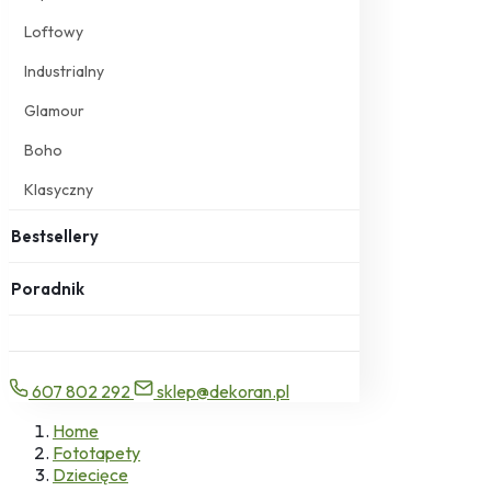
Loftowy
Industrialny
Glamour
Boho
Klasyczny
Bestsellery
Poradnik
607 802 292
sklep@dekoran.pl
Home
Fototapety
Dziecięce