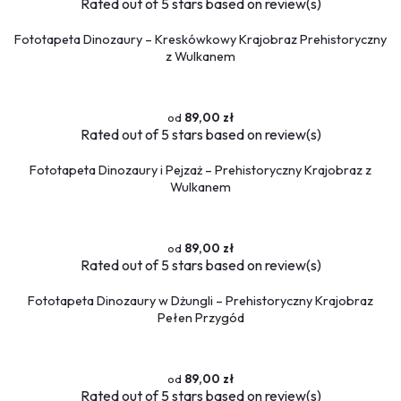
Flamingi
Rated
out of 5 stars based on
review(s)
Fototapeta Dinozaury – Kreskówkowy Krajobraz Prehistoryczny
Przestrzenne
z Wulkanem
Okna
Schody
89,00 zł
Religijne
Rated
out of 5 stars based on
review(s)
Kawa
Ludzie
Fototapeta Dinozaury i Pejzaż – Prehistoryczny Krajobraz z
Wulkanem
Kobieta
Erotyczne
Muzyka
89,00 zł
Militaria
Rated
out of 5 stars based on
review(s)
Fototapety okrągłe
Fototapeta Dinozaury w Dżungli – Prehistoryczny Krajobraz
Pełen Przygód
89,00 zł
Rated
out of 5 stars based on
review(s)