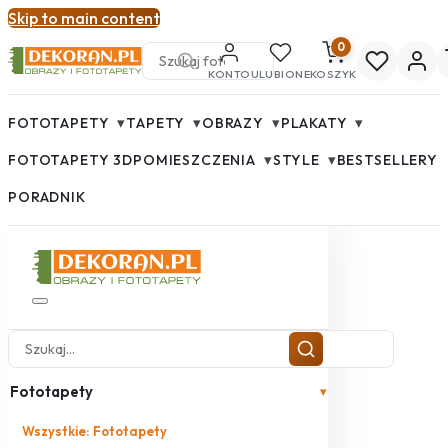
Skip to main content
0
KONTO
ULUBIONE
KOSZYK
▾
▾
▾
▾
FOTOTAPETY
TAPETY
OBRAZY
PLAKATY
▾
▾
FOTOTAPETY 3D
POMIESZCZENIA
STYLE
BESTSELLERY
PORADNIK
Fototapety
▾
Wszystkie: Fototapety