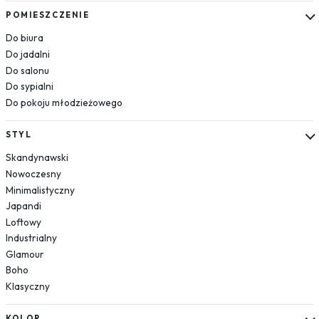
Kosmos
POMIESZCZENIE
Układ słoneczny
Do biura
Krajobrazy
Do jadalni
Do salonu
Góry
Do sypialni
Las
Do pokoju młodzieżowego
Plaża
Wodospad
STYL
Pustynia
Skandynawski
Jezioro
Nowoczesny
Morze
Minimalistyczny
Kwiaty
Japandi
Dmuchawce
Loftowy
Lawenda
Industrialny
Magnolie
Glamour
Boho
Maki
Klasyczny
Storczyki
Piwonie
KOLOR