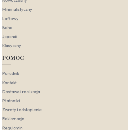
Nowoczesny
konkretnej estetyki.
Minimalistyczny
Nowoczesny
— stawia na wyraziste, często
Loftowy
abstrakcyjne formy. W tym wydaniu sprawdzą się
fototapety prehistoryczne dinozaury w stylu pop-
Boho
art lub z efektem 3D. Dominują tu kontrasty:
Japandi
czerń i biel przełamane akcentem energetycznej
czerwieni lub soczystej zieleni. Faktury są
Klasyczny
gładkie, a całość drapieżna, ale
nieprzeładowana – idealna do salonu, gdzie ma
POMOC
być dynamicznie i inspirująco.
Skandynawski
— ceni naturalność i spokój.
Wybierz ilustracje w stonowanych, ziemistych
Poradnik
barwach: szarości, blade błękity i przygaszone
Kontakt
zielenie. Motyw dinozaura może być delikatny,
narysowany cienką linią lub wykonany techniką
Dostawa i realizacja
akwareli. Taka fototapeta dinozaury dla dzieci w
Płatności
pokoju malucha nie przytłoczy wnętrza, a doda
mu harmonijnego, bajkowego charakteru.
Zwroty i odstąpienie
Klasyczny
— opiera się na elegancji i
ponadczasowości. W tym nurcie najlepiej
Reklamacje
sprawdzą się realistyczne, malarskie wizje
Regulamin