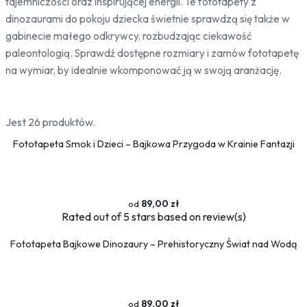
tajemniczości oraz inspirującej energii. Te fototapety z
Bambus
dinozaurami do pokoju dziecka świetnie sprawdzą się także w
Drzewa
gabinecie małego odkrywcy, rozbudzając ciekawość
Niebo
paleontologią. Sprawdź dostępne rozmiary i zamów fototapetę
Słońce
na wymiar, by idealnie wkomponować ją w swoją aranżację.
Jedzenie
Owoce
Jest 26 produktów.
Słodycze
Fototapeta Smok i Dzieci – Bajkowa Przygoda w Krainie Fantazji
Przyprawy
Pojazdy
Ciężarówki
89,00 zł
Motocykle
Rated
out of 5 stars based on
review(s)
Samochody
Samoloty
Fototapeta Bajkowe Dinozaury – Prehistoryczny Świat nad Wodą
Traktory
Tramwaje
Pociągi
89,00 zł