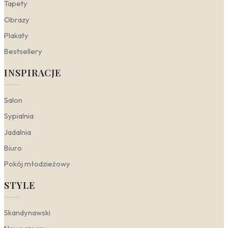
Tapety
zieleni, które działają harmonijnie i wyciszają.
Motyw dalekiej kredy w połączeniu z lnianą
Obrazy
pościelą i drewnianymi dodatkami tworzy
atmosferę tajemniczości bez nadmiaru bodźców.
Plakaty
Gabinet
— miejsce pracy może zyskać na
Bestsellery
dynamice dzięki energetycznym gustom. Wzór
przedstawiający dziką, prehistoryczną przyrodę
INSPIRACJE
w stylu vintage doda wnętrzu głębi i inspiracji. W
połączeniu z klasycznymi meblami i zielenią roślin
tworzy przestrzeń sprzyjającą kreatywnemu
Salon
myśleniu.
Sypialnia
Dinozaury a style wnętrzarskie
Jadalnia
Biuro
Prehistoryczne gady od lat inspirują projektantów,
udowadniając, że motyw dinozaurów można z
Pokój młodzieżowy
powodzeniem wkomponować zarówno w
awangardowe, jak i przytulne aranżacje. Kluczem jest
STYLE
dobór odpowiedniej palety barw oraz formy graficznej
– od fotorealistycznych przedstawień po subtelne,
Skandynawski
geometryczne szkice. Sprawdź, jak wprowadzić ducha
mezozoiku do swojego domu, dopasowując go do