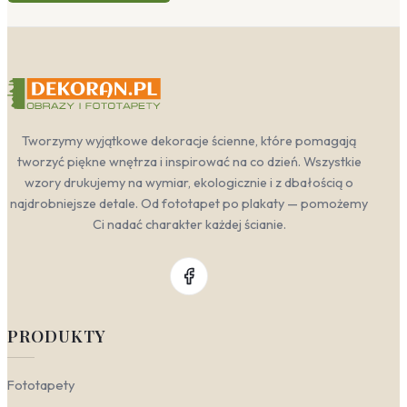
w stylu boho. Naturalne odcienie zieleni, brązu i szarości
sprawiają, że krajobraz prehistoryczny doskonale łączy
się z drewnem, betonem czy roślinami doniczkowymi.
Pokój dziecka
— to klasyka, która nigdy się nie
nudzi. Motyw z ery mezozoicznej pobudza
wyobraźnię i zachęca do zabawy w paleontologa.
Aby uniknąć przesady, zestaw go z
Tworzymy wyjątkowe dekoracje ścienne, które pomagają
minimalistycznymi meblami — wtedy
prehistoryczne gady stają się główną atrakcją, a
tworzyć piękne wnętrza i inspirować na co dzień. Wszystkie
nie chaosem. Świetnie sprawdzą się tu fototapety
wzory drukujemy na wymiar, ekologicznie i z dbałością o
z motywem dinozaurów w stonowanych,
najdrobniejsze detale. Od fototapet po plakaty — pomożemy
ziemistych kolorach.
Ci nadać charakter każdej ścianie.
Salon
— miejsce, gdzie natura spotyka się z
nowoczesnością. Jeden akcent w postaci muralu
z jurajskim lasem przełamie chłód białych ścian i
doda wnętrzu charakteru. W stylu
skandynawskim postaw na delikatne,
monochromatyczne wzory, które nie przytłoczą
PRODUKTY
przestrzeni, a jedynie wprowadzą nutę przygody.
Sypialnia
— tutaj sprawdzi się spokojniejsza
wersja prehistorycznego krajobrazu. Wybierz
Fototapety
wzory w odcieniach błękitu, szarości i bladej