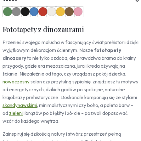
Słoneczniki
Mapy
Miasta
Fototapety z dinozaurami
Londyn
Nowy Jork
Przenieś swojego malucha w fascynujący świat prehistorii dzięki
Paryż
wyjątkowym dekoracjom ściennym. Nasze
fototapety
Rzym
Warszawa
dinozaury
to nie tylko ozdoba, ale prawdziwa brama do krainy
Kraków
przygody, gdzie era mezozoiczna, jura i kreda ożywają na
Gdańsk
ścianie. Niezależnie od tego, czy urządzasz pokój dziecka,
Moskwa
nowoczesny
salon czy przytulną sypialnię, znajdziesz tu motywy
Tokio
od energetycznych, dzikich gadów po spokojne, naturalne
Berlin
krajobrazy prehistoryczne. Doskonale komponują się ze stylami
Dubaj
skandynawskimi
, minimalistycznymi czy boho, a paleta barw –
Wrocław
od
zieleni
i brązów po błękity i żółcie – pozwoli dopasować
wzór do każdego wnętrza.
Natura
Liście
Zainspiruj się dzikością natury i stwórz przestrzeń pełną
Rośliny