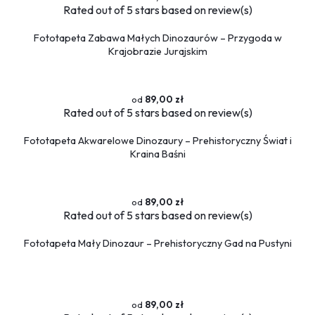
Sport
Rated
out of 5 stars based on
review(s)
Piłka nożna
Fototapeta Zabawa Małych Dinozaurów – Przygoda w
Formuła 1
Krajobrazie Jurajskim
Koszykówka
Taniec
Siłownia
89,00 zł
Rated
out of 5 stars based on
review(s)
Tekstury
Kamień
Fototapeta Akwarelowe Dinozaury – Prehistoryczny Świat i
Marmur
Kraina Baśni
Pikowane
Zwierzęta
89,00 zł
Dzikie
Rated
out of 5 stars based on
review(s)
Niedźwiedź
Fototapeta Mały Dinozaur – Prehistoryczny Gad na Pustyni
Koty
Konie
Psy
Ptaki
89,00 zł