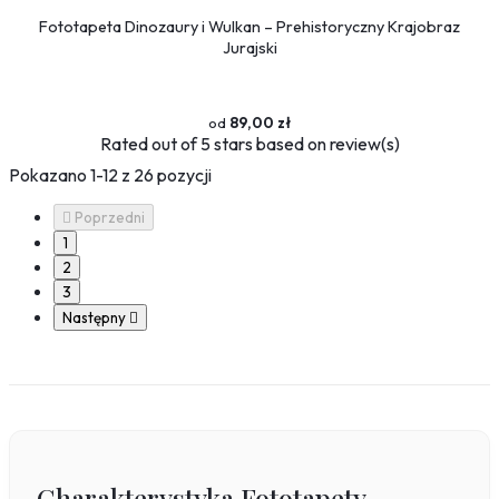
Fototapeta Dinozaury i Wulkan – Prehistoryczny Krajobraz
Jurajski
89,00 zł
Rated
out of 5 stars based on
review(s)
Pokazano 1-12 z 26 pozycji

Poprzedni
1
2
3
Następny

Charakterystyka Fototapety