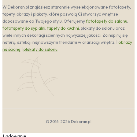
tajemniczości, idealnie współgrając z
W Dekoran.pl znajdziesz starannie wyselekcjonowane fototapety,
drewnianymi dodatkami i plecionymi dywanami.
tapety, obrazy i plakaty, które pozwolą Ci stworzyć wnętrze
dopasowane do Twojego stylu. Oferujemy
fototapety do salonu
,
Kolorystyka Dinozaury
fototapety do sypialni
,
tapety do kuchni
, plakaty do salonu oraz
wiele innych dekoracji ściennych najwyższej jakości. Zainspiruj się
Jakie barwy dominują i jak wpływają na odbiór
naturą, sztuką i najnowszymi trendami w aranżacji wnętrz. |
obrazy
wnętrza.
na ścianę
|
plakaty do salonu
.
Jak dobierać kolory ścian, mebli i dodatków do
produktów z kategorii.
Paleta barw inspirowana prehistorią to przede
wszystkim ziemiste odcienie zieleni, brązu i szarości,
które przywołują na myśl dzikość pierwotnych lasów
oraz surowość skał z ery mezozoicznej. Te naturalne
tony doskonale współgrają z energią żółcieni i
akcentami czerwieni, wprowadzając do wnętrza
atmosferę przygody i dynamizmu. Jeśli zależy Ci na
spokojniejszym wydźwięku, postaw na stonowane
błękity i biel, które niczym niebo nad prehistorycznym
© 2016-2026 Dekoran.pl
krajobrazem, zrównoważą żywiołowość motywu. Dla
odważniejszych, fiolet i różowy dodadzą tajemniczości i
Ładowanie...