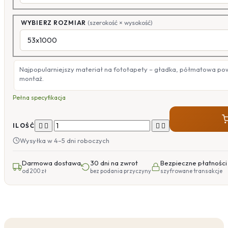
WYBIERZ ROZMIAR
(szerokość × wysokość)
Najpopularniejszy materiał na fototapety – gładka, półmatowa po
montaż.
Pełna specyfikacja




ILOŚĆ
Wysyłka w 4–5 dni roboczych
Darmowa dostawa
30 dni na zwrot
Bezpieczne płatności
od 200 zł
bez podania przyczyny
szyfrowane transakcje