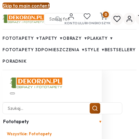
Skip to main content
0
KONTO
ULUBIONE
KOSZYK
▾
▾
▾
▾
FOTOTAPETY
TAPETY
OBRAZY
PLAKATY
▾
▾
FOTOTAPETY 3D
POMIESZCZENIA
STYLE
BESTSELLERY
PORADNIK
Fototapety
▾
Wszystkie: Fototapety