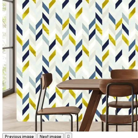
Previous image
Next image
