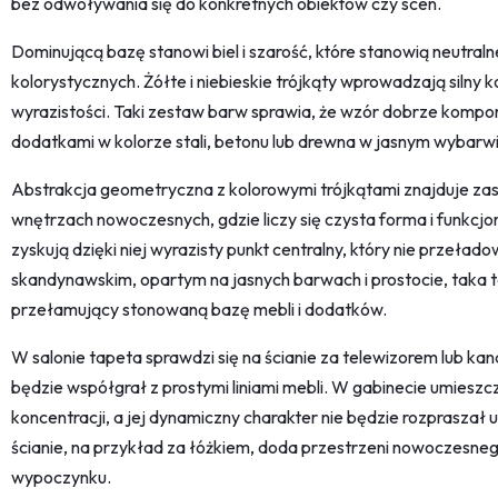
bez odwoływania się do konkretnych obiektów czy scen.
Dominującą bazę stanowi biel i szarość, które stanowią neutral
kolorystycznych. Żółte i niebieskie trójkąty wprowadzają silny 
wyrazistości. Taki zestaw barw sprawia, że wzór dobrze kompon
dodatkami w kolorze stali, betonu lub drewna w jasnym wybarwi
Abstrakcja geometryczna z kolorowymi trójkątami znajduje z
wnętrzach nowoczesnych, gdzie liczy się czysta forma i funkcjo
zyskują dzięki niej wyrazisty punkt centralny, który nie przełado
skandynawskim, opartym na jasnych barwach i prostocie, taka 
przełamujący stonowaną bazę mebli i dodatków.
W salonie tapeta sprawdzi się na ścianie za telewizorem lub ka
będzie współgrał z prostymi liniami mebli. W gabinecie umieszc
koncentracji, a jej dynamiczny charakter nie będzie rozpraszał 
ścianie, na przykład za łóżkiem, doda przestrzeni nowoczesneg
wypoczynku.