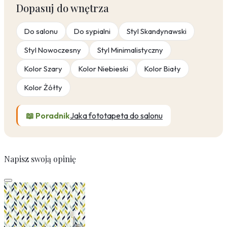
Dopasuj do wnętrza
Do salonu
Do sypialni
Styl Skandynawski
Styl Nowoczesny
Styl Minimalistyczny
Kolor Szary
Kolor Niebieski
Kolor Biały
Kolor Żółty
📖 Poradnik
Jaka fototapeta do salonu
Napisz swoją opinię