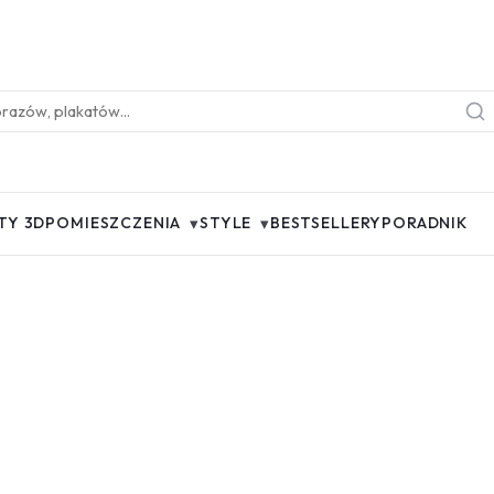
▾
▾
TY 3D
POMIESZCZENIA
STYLE
BESTSELLERY
PORADNIK