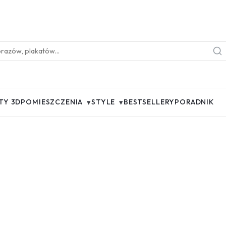
▾
▾
TY 3D
POMIESZCZENIA
STYLE
BESTSELLERY
PORADNIK