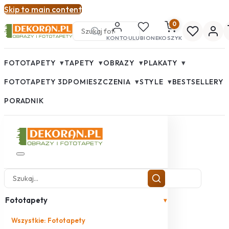
Skip to main content
0
KONTO
ULUBIONE
KOSZYK
▾
▾
▾
▾
FOTOTAPETY
TAPETY
OBRAZY
PLAKATY
▾
▾
FOTOTAPETY 3D
POMIESZCZENIA
STYLE
BESTSELLERY
PORADNIK
Fototapety
▾
Wszystkie: Fototapety