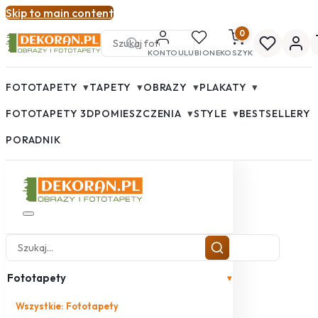
Skip to main content
0
KONTO
ULUBIONE
KOSZYK
▾
▾
▾
▾
FOTOTAPETY
TAPETY
OBRAZY
PLAKATY
▾
▾
FOTOTAPETY 3D
POMIESZCZENIA
STYLE
BESTSELLERY
PORADNIK
Fototapety
▾
Wszystkie: Fototapety