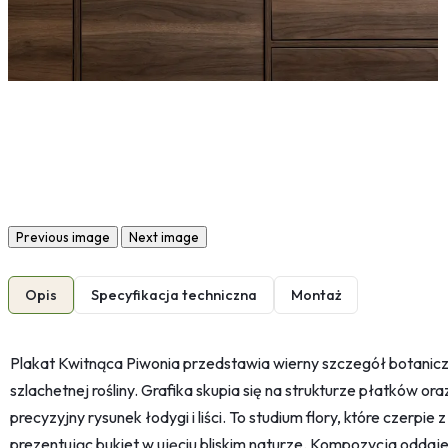
Previous image
Next image
Opis
Specyfikacja techniczna
Montaż
Plakat Kwitnąca Piwonia przedstawia wierny szczegół botaniczn
szlachetnej rośliny. Grafika skupia się na strukturze płatków or
precyzyjny rysunek łodygi i liści. To studium flory, które czerpie 
prezentując bukiet w ujęciu bliskim naturze. Kompozycja oddaje