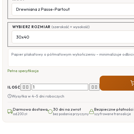
WYBIERZ ROZMIAR
(szerokość × wysokość)
Papier plakatowy o półmatowym wykończeniu – minimalizuje odbicia
Pełna specyfikacja




ILOŚĆ
Wysyłka w 4–5 dni roboczych
Darmowa dostawa
30 dni na zwrot
Bezpieczne płatności
od 200 zł
bez podania przyczyny
szyfrowane transakcje