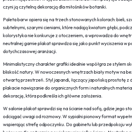
czyni ją czytelną dekoracją dla miłośników botaniki.
Paleta barw opiera się na trzech stonowanych kolorach: bieli, sza
subtelnymi, szarymi cieniami, które nadają kwiatom głębi, podc
kolorystyka nie konkuruje z otoczeniem, a wprowadza do wnętrz
neutralnej gamie plakat sprawdza się jako punkt wyciszenia w p
dotychczasowej aranżacji.
Minimalistyczny charakter grafiki idealnie współgra ze stylem sk
bliskość natury. W nowoczesnych wnętrzach biały motyw na beżo
otwartą przestrzeń. Styl japandi, łączący japońską prostotę z
plakacie nawiązanie do organicznych form i naturalnych materia
dekorację, która podkreśla ich główne założenia.
W salonie plakat sprawdzi się na ścianie nad sofą, gdzie jego s
odciągać uwagi od rozmowy. W sypialni pionowy format wypełn
wspierając strefę odpoczynku. Do gabinetu lub przedpokoju wy