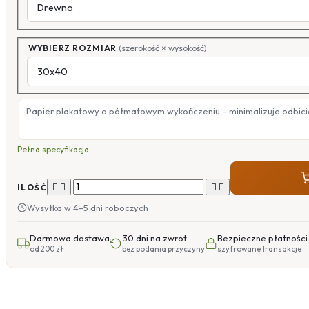
WYBIERZ ROZMIAR
(szerokość × wysokość)
Papier plakatowy o półmatowym wykończeniu – minimalizuje odbicia
Pełna specyfikacja




ILOŚĆ
Wysyłka w 4–5 dni roboczych
Darmowa dostawa
30 dni na zwrot
Bezpieczne płatności
od 200 zł
bez podania przyczyny
szyfrowane transakcje