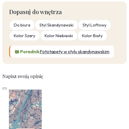
Dopasuj do wnętrza
Do biura
Styl Skandynawski
Styl Loftowy
Kolor Szary
Kolor Niebieski
Kolor Biały
📖 Poradnik
Fototapety w stylu skandynawskim
Napisz swoją opinię