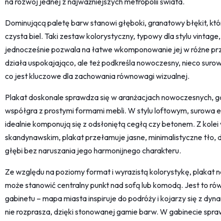
na rozwój jednej z najważniejszych metropolii świata.
Dominującą paletę barw stanowi głęboki, granatowy błękit, kt
czysta biel. Taki zestaw kolorystyczny, typowy dla stylu vintage,
jednocześnie pozwala na łatwe wkomponowanie jej w różne przes
działa uspokajająco, ale też podkreśla nowoczesny, nieco surow
co jest kluczowe dla zachowania równowagi wizualnej.
Plakat doskonale sprawdza się w aranżacjach nowoczesnych, 
współgra z prostymi formami mebli. W stylu loftowym, surowa est
idealnie komponują się z odsłoniętą cegłą czy betonem. Z kolei
skandynawskim, plakat przełamuje jasne, minimalistyczne tło, 
głębi bez naruszania jego harmonijnego charakteru.
Ze względu na poziomy format i wyrazistą kolorystykę, plakat naj
może stanowić centralny punkt nad sofą lub komodą. Jest to równ
gabinetu – mapa miasta inspiruje do podróży i kojarzy się z d
nie rozprasza, dzięki stonowanej gamie barw. W gabinecie spraw