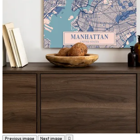
Previous image
Next image
