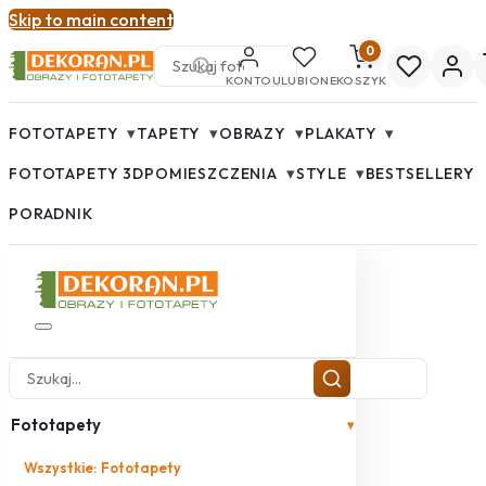
Skip to main content
0
KONTO
ULUBIONE
KOSZYK
▾
▾
▾
▾
FOTOTAPETY
TAPETY
OBRAZY
PLAKATY
▾
▾
FOTOTAPETY 3D
POMIESZCZENIA
STYLE
BESTSELLERY
PORADNIK
Fototapety
▾
Wszystkie: Fototapety