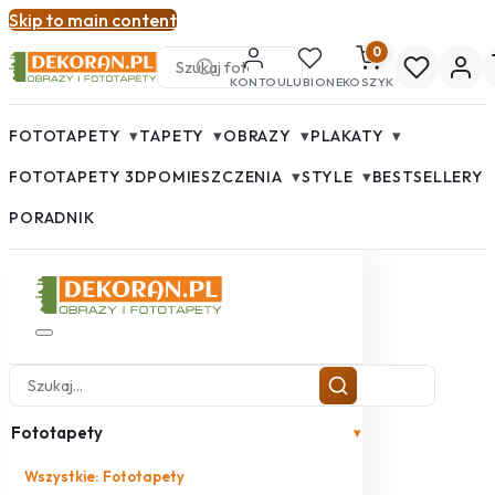
Skip to main content
0
KONTO
ULUBIONE
KOSZYK
▾
▾
▾
▾
FOTOTAPETY
TAPETY
OBRAZY
PLAKATY
▾
▾
FOTOTAPETY 3D
POMIESZCZENIA
STYLE
BESTSELLERY
PORADNIK
Fototapety
▾
Wszystkie: Fototapety