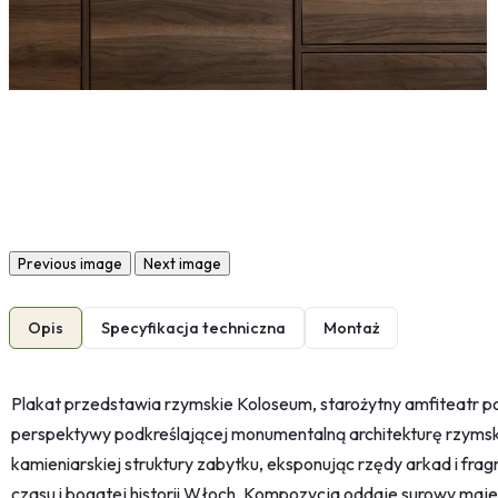
Previous image
Next image
Opis
Specyfikacja techniczna
Montaż
Plakat przedstawia rzymskie Koloseum, starożytny amfiteatr p
perspektywy podkreślającej monumentalną architekturę rzymską
kamieniarskiej struktury zabytku, eksponując rzędy arkad i frag
czasu i bogatej historii Włoch. Kompozycja oddaje surowy maje