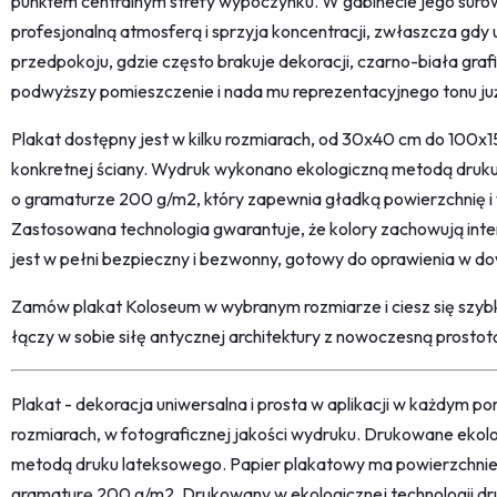
punktem centralnym strefy wypoczynku. W gabinecie jego surow
profesjonalną atmosferą i sprzyja koncentracji, zwłaszcza gdy
przedpokoju, gdzie często brakuje dekoracji, czarno-biała gr
podwyższy pomieszczenie i nada mu reprezentacyjnego tonu już
Plakat dostępny jest w kilku rozmiarach, od 30x40 cm do 100
konkretnej ściany. Wydruk wykonano ekologiczną metodą dru
o gramaturze 200 g/m2, który zapewnia gładką powierzchnię i w
Zastosowana technologia gwarantuje, że kolory zachowują inte
jest w pełni bezpieczny i bezwonny, gotowy do oprawienia w d
Zamów plakat Koloseum w wybranym rozmiarze i ciesz się szybk
łączy w sobie siłę antycznej architektury z nowoczesną prostot
Plakat - dekoracja uniwersalna i prosta w aplikacji w każdym p
rozmiarach, w fotograficznej jakości wydruku. Drukowane ekol
metodą druku lateksowego. Papier plakatowy ma powierzchni
gramaturę 200 g/m2. Drukowany w ekologicznej technologii dr