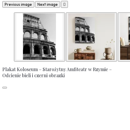
Previous image
Next image

Plakat Koloseum – Starożytny Amfiteatr w Rzymie –
Odcienie bieli i czerni obrazki