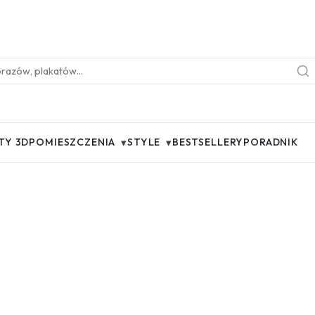
▾
▾
TY 3D
POMIESZCZENIA
STYLE
BESTSELLERY
PORADNIK