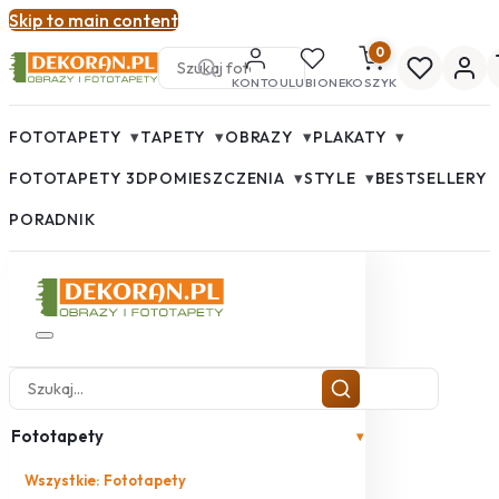
Skip to main content
0
KONTO
ULUBIONE
KOSZYK
▾
▾
▾
▾
FOTOTAPETY
TAPETY
OBRAZY
PLAKATY
▾
▾
FOTOTAPETY 3D
POMIESZCZENIA
STYLE
BESTSELLERY
PORADNIK
Fototapety
▾
Wszystkie: Fototapety