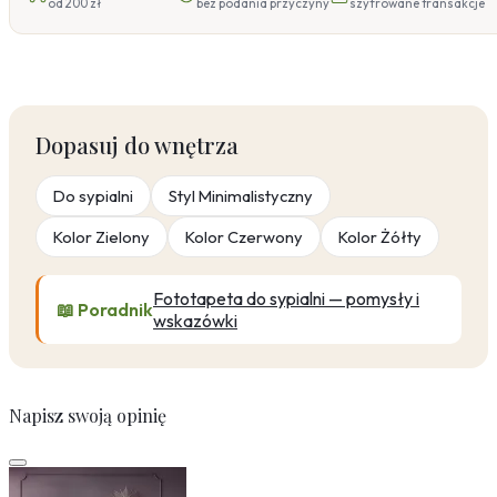
od 200 zł
bez podania przyczyny
szyfrowane transakcje
Dopasuj do wnętrza
Do sypialni
Styl Minimalistyczny
Kolor Zielony
Kolor Czerwony
Kolor Żółty
Fototapeta do sypialni — pomysły i
📖 Poradnik
wskazówki
Napisz swoją opinię