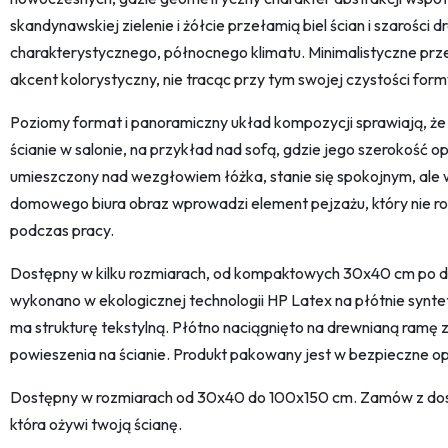
skandynawskiej zielenie i żółcie przełamią biel ścian i szarości
charakterystycznego, północnego klimatu. Minimalistyczne prze
akcent kolorystyczny, nie tracąc przy tym swojej czystości form
Poziomy format i panoramiczny układ kompozycji sprawiają, że o
ścianie w salonie, na przykład nad sofą, gdzie jego szerokość o
umieszczony nad wezgłowiem łóżka, stanie się spokojnym, ale 
domowego biura obraz wprowadzi element pejzażu, który nie roz
podczas pracy.
Dostępny w kilku rozmiarach, od kompaktowych 30x40 cm po 
wykonano w ekologicznej technologii HP Latex na płótnie synt
ma strukturę tekstylną. Płótno naciągnięto na drewnianą ramę z
powieszenia na ścianie. Produkt pakowany jest w bezpieczne o
Dostępny w rozmiarach od 30x40 do 100x150 cm. Zamów z dosta
która ożywi twoją ścianę.