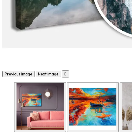
Previous image
Next image
