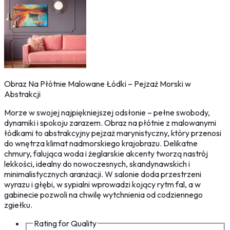
Obraz Na Płótnie Malowane Łódki – Pejzaż Morski w
Abstrakcji
Morze w swojej najpiękniejszej odsłonie – pełne swobody,
dynamiki i spokoju zarazem. Obraz na płótnie z malowanymi
łódkami to abstrakcyjny pejzaż marynistyczny, który przenosi
do wnętrza klimat nadmorskiego krajobrazu. Delikatne
chmury, falująca woda i żeglarskie akcenty tworzą nastrój
lekkości, idealny do nowoczesnych, skandynawskich i
minimalistycznych aranżacji. W salonie doda przestrzeni
wyrazu i głębi, w sypialni wprowadzi kojący rytm fal, a w
gabinecie pozwoli na chwilę wytchnienia od codziennego
zgiełku.
Rating for
Quality