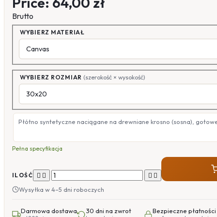
Price:
64,00 zł
Brutto
WYBIERZ MATERIAŁ
WYBIERZ ROZMIAR
(szerokość × wysokość)
Płótno syntetyczne naciągane na drewniane krosno (sosna), gotow
Pełna specyfikacja




ILOŚĆ
Wysyłka w 4–5 dni roboczych
Darmowa dostawa
30 dni na zwrot
Bezpieczne płatności