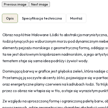
Previous image
Next image
Opis
Specyfikacja techniczna
Montaż
Obraz na płótnie Malowane Łódki to abstrakcja marynistyczna,
łodzi płynących po wzburzonym morzu pod dynamicznym nieb
elementy pejzażu morskiego z geometryczną formą, oddając sw
ta nie jest dosłownym krajobrazem nadmorskim, a jego artysty
tematem staje się sama idea podróży i żywioł wody.
Dominującą barwą w grafice jest głęboka zieleń, która nadaje ca
Przełamują ją soczyste akcenty żółci, pojawiające się w partiac
oraz energetyczne plamy czerwieni na kadłubach łodzi. Ta trój
przez co obraz nie wtapia się w tło, a staje się wyrazistym punk
Ze względu na uproszczoną formę i ograniczoną paletę barw, ob
nowoczesnych, gdzie geometryczny charakter abstrakcji współgr