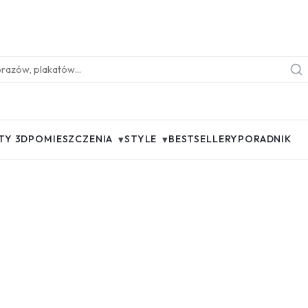
▾
▾
TY 3D
POMIESZCZENIA
STYLE
BESTSELLERY
PORADNIK