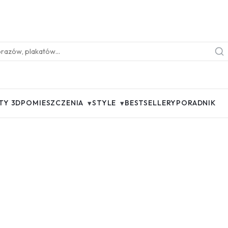
▾
▾
TY 3D
POMIESZCZENIA
STYLE
BESTSELLERY
PORADNIK